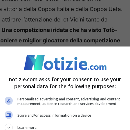
 vittoria della Coppa Italia e della Coppa Uefa.
attirare l’attenzione del ct Vicini tanto da
.
Una competizione iridata che ha visto Totò-
noniere e miglior giocatore della competizione
zurri
. 1990 che è stato un anno magico per
 al Pallone d’Oro alle spalle di Lothar
notizie.com asks for your consent to use your
personal data for the following purposes:
Personalised advertising and content, advertising and content
measurement, audience research and services development
Store and/or access information on a device
Learn more