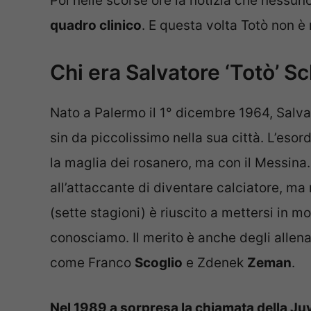
Poi nelle scorse ore la notizia che nessun
quadro clinico
. E questa volta Totò non è 
Chi era Salvatore ‘Totò’ Sc
Nato a Palermo il 1° dicembre 1964, Salv
sin da piccolissimo nella sua città. L’esord
la maglia dei rosanero, ma con il Messina.
all’attaccante di diventare calciatore, ma n
(sette stagioni) è riuscito a mettersi in m
conosciamo. Il merito è anche degli allen
come Franco
Scoglio
e Zdenek
Zeman
.
Nel 1989 a sorpresa la chiamata della J