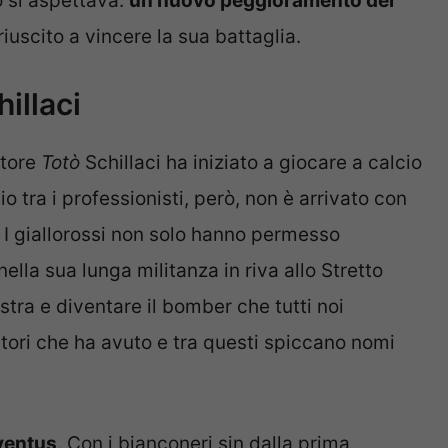
o si aspettava:
un nuovo peggioramento del
riuscito a vincere la sua battaglia.
hillaci
atore
Totò
Schillaci ha iniziato a giocare a calcio
io tra i professionisti, però, non è arrivato con
 I giallorossi non solo hanno permesso
ella sua lunga militanza in riva allo Stretto
ostra e diventare il bomber che tutti noi
atori che ha avuto e tra questi spiccano nomi
uventus
. Con i bianconeri sin dalla prima