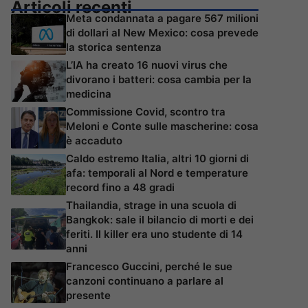
Articoli recenti
Meta condannata a pagare 567 milioni
di dollari al New Mexico: cosa prevede
la storica sentenza
L’IA ha creato 16 nuovi virus che
divorano i batteri: cosa cambia per la
medicina
Commissione Covid, scontro tra
Meloni e Conte sulle mascherine: cosa
è accaduto
Caldo estremo Italia, altri 10 giorni di
afa: temporali al Nord e temperature
record fino a 48 gradi
Thailandia, strage in una scuola di
Bangkok: sale il bilancio di morti e dei
feriti. Il killer era uno studente di 14
anni
Francesco Guccini, perché le sue
canzoni continuano a parlare al
presente