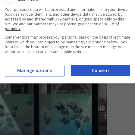
e umana e sulla nostra relazione con il mondo
Your personal data will be processed and information from your device
(cookies, unique identifiers, and other device data) may be stored by,
accessed by and shared with 319 partners, or used specifically by this
site. We and our partners may use precise geolocation data.
List of
partners.
Some vendors may process your personal data on the basis of legitimate
interest, which you can object to by managing your options below. Look
for a link at the bottom of this page or in the site menu to manage or
withdraw consent in privacy and cookie settings.
Manage options
Consent