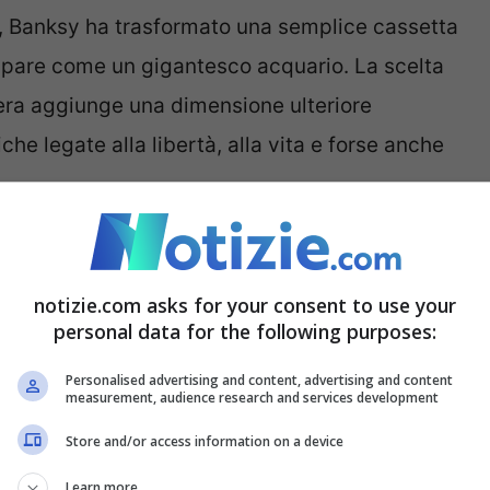
zia, Banksy ha trasformato una semplice cassetta
appare come un gigantesco acquario. La scelta
pera aggiunge una dimensione ulteriore
che legate alla libertà, alla vita e forse anche
 è chiusa una settimana
notizie.com asks for your consent to use your
personal data for the following purposes:
erisce in una serie più ampia di opere a tema
Personalised advertising and content, advertising and content
measurement, audience research and services development
e della capitale britannica nell’arco dell’ultima
Store and/or access information on a device
re raffiguranti capre, elefanti, scimmie, lupi,
goli della città. Ogni pezzo sembra portare con
Learn more