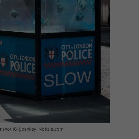
reenshot IG@banksy-Notizie.com