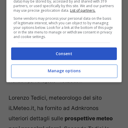
data) may be stored by, accessed by and shared with 319
partners, or used specifically by this site. We and our partners
may use precise geolocation data.
List of partners.
Some vendors may process your personal data on the basis
of legitimate interest, which you can object to by managing
your options below. Look for a link at the bottom of this page
or in the site menu to manage or withdraw consent in privacy
and cookie settings.
Consent
Manage options
Previsioni per Ferragosto – notizie.com
Lorenzo Tedici, meteorologo del sito
iLMeteo.it, ha fornito ad Adnkronos
ulteriori dettagli sulle
prospettive meteo