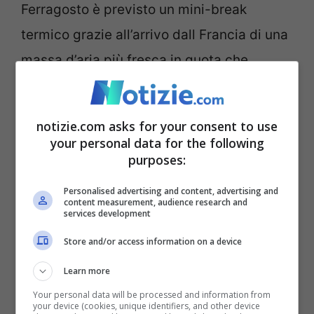
Ferragosto è previsto un mini-break
termico grazie all’arrivo dall Francia di una
massa d’aria più fresca in quota che
riuscirà a mitigare parzialmente gli effetti
dell’ondata di calore. Questa variazione
notizie.com asks for your consent to use
porterà ad un aumento dell’instabilità
your personal data for the following
purposes:
atmosferica con conseguente diminuzione
della canicola. Tuttavia, questo sollievo
Personalised advertising and content, advertising and
content measurement, audience research and
sarà molto breve e caratterizzato da isolati
services development
rovesci e un lieve abbassamento delle
Store and/or access information on a device
temperature massime che potrebbero
Learn more
attestarsi intorno ai 34°C durante il
Your personal data will be processed and information from
your device (cookies, unique identifiers, and other device
weekend.