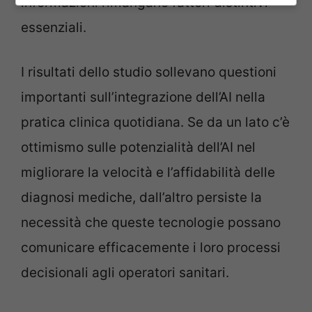
informazioni rimangano fattori distintivi
essenziali.
I risultati dello studio sollevano questioni
importanti sull’integrazione dell’AI nella
pratica clinica quotidiana. Se da un lato c’è
ottimismo sulle potenzialità dell’AI nel
migliorare la velocità e l’affidabilità delle
diagnosi mediche, dall’altro persiste la
necessità che queste tecnologie possano
comunicare efficacemente i loro processi
decisionali agli operatori sanitari.