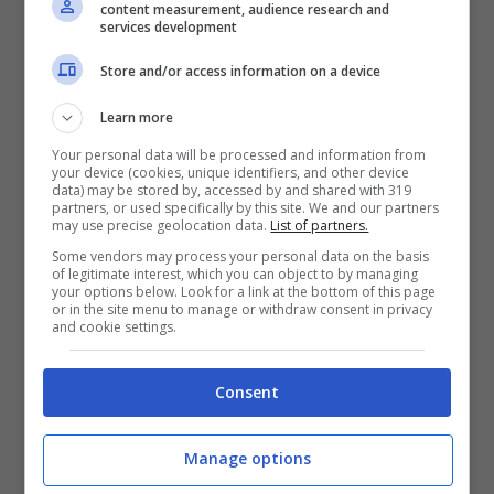
content measurement, audience research and
services development
Limitazioni AI-Ansa-Notizie.com
Store and/or access information on a device
Interessante è stato il confronto diretto tra
Learn more
le prestazioni diagnostiche del modello di
Your personal data will be processed and information from
your device (cookies, unique identifiers, and other device
AI e quelle dei medici umani. Mentre l’AI ha
data) may be stored by, accessed by and shared with 319
partners, or used specifically by this site. We and our partners
superato i medici in scenari a libro chiuso
may use precise geolocation data.
List of partners.
Some vendors may process your personal data on the basis
(senza risorse esterne), questi ultimi hanno
of legitimate interest, which you can object to by managing
your options below. Look for a link at the bottom of this page
prevalso quando potevano consultare
or in the site menu to manage or withdraw consent in privacy
and cookie settings.
materiali aggiuntivi, soprattutto per
domande più complesse. Ciò sottolinea
Consent
come l’intuizione umana e la capacità di
consultare una vasta gamma di
Manage options