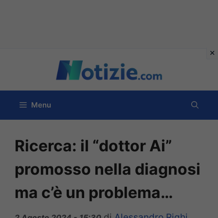
Vai
al
contenuto
Menu
Ricerca: il “dottor Ai”
promosso nella diagnosi
ma c’è un problema…
di
Alessandro Righi
2 Agosto 2024 - 15:30