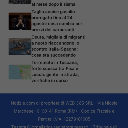
al mese dopo il sisma
Taglio accise gasolio
prorogato fino al 24
agosto: cosa cambia per i
prezzi dei carburanti
Ceuta, migliaia di migranti
a nuoto riaccendono lo
scontro Italia-Spagna:
cosa sta succedendo
Terremoto in Toscana,
forte scossa tra Pisa e
Lucca: gente in strada,
verifiche in corso
Notizie.com di proprietà di WEB 365 SRL - Via Nicola
Marchese 10, 00141 Roma (RM) - Codice Fiscale e
Partita I.V.A. 12279101005
Testata Giornalistica registrata presso il Tribunale di