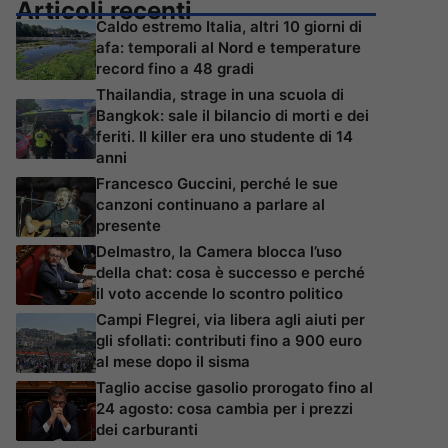
Articoli recenti
Caldo estremo Italia, altri 10 giorni di
afa: temporali al Nord e temperature
record fino a 48 gradi
Thailandia, strage in una scuola di
Bangkok: sale il bilancio di morti e dei
feriti. Il killer era uno studente di 14
anni
Francesco Guccini, perché le sue
canzoni continuano a parlare al
presente
Delmastro, la Camera blocca l’uso
della chat: cosa è successo e perché
il voto accende lo scontro politico
Campi Flegrei, via libera agli aiuti per
gli sfollati: contributi fino a 900 euro
al mese dopo il sisma
Taglio accise gasolio prorogato fino al
24 agosto: cosa cambia per i prezzi
dei carburanti