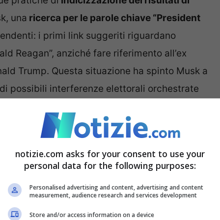
ue pratiche di
indicizzazione dei risultati di
k, una
ricerca per le parole chiave “President
endenti: i primi link suggeriti riguardano
ld Reagan”, anziché fare riferimento all’ex
onald Trump. Questa situazione ha spinto Musk a
i possibili interferenze elettorali orchestrate
osta di Google
notizie.com asks for your consent to use your
personal data for the following purposes:
endere alla leggera. In un periodo in cui la
 ai massimi storici, ogni azione compiuta dalle
Personalised advertising and content, advertising and content
measurement, audience research and services development
ta con estrema attenzione sia dai media che
Store and/or access information on a device