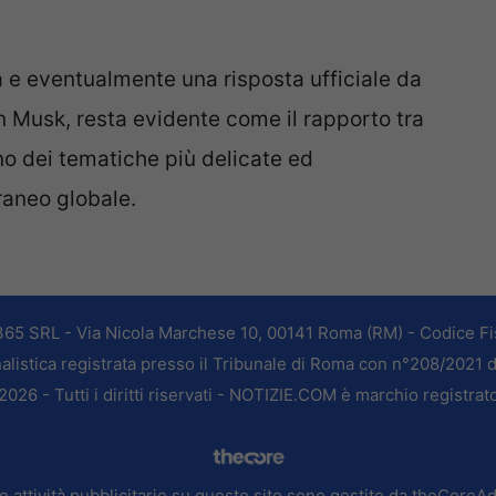
a e eventualmente una risposta ufficiale da
 Musk, resta evidente come il rapporto tra
no dei tematiche più delicate ed
aneo globale.
365 SRL - Via Nicola Marchese 10, 00141 Roma (RM) - Codice Fis
alistica registrata presso il Tribunale di Roma con n°208/2021 
026 - Tutti i diritti riservati - NOTIZIE.COM è marchio registrat
e attività pubblicitarie su questo sito sono gestite da theCoreA