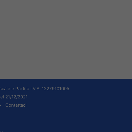
cale e Partita I.V.A. 12279101005
del 21/12/2021
o -
Contattaci
dv