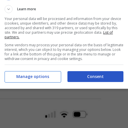
i di Musk fossero confermate, ci troveremmo
Learn more
ipolazione dell’informazione digitale con
Your personal data will be processed and information from your device
mocratico americano.
(cookies, unique identifiers, and other device data) may be stored by,
accessed by and shared with 319 partners, or used specifically by this
site. We and our partners may use precise geolocation data.
List of
partners.
Some vendors may process your personal data on the basis of legitimate
interest, which you can object to by managing your options below. Look
for a link at the bottom of this page or in the site menu to manage or
withdraw consent in privacy and cookie settings.
Manage options
Consent