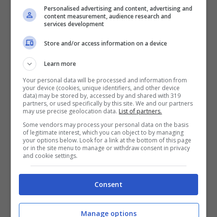
Personalised advertising and content, advertising and
content measurement, audience research and
services development
Store and/or access information on a device
Learn more
Campagna Abiti Puliti (foto Fb Abiti Puliti) notizie.com
Your personal data will be processed and information from
your device (cookies, unique identifiers, and other device
Nonostante gli appelli e le evidenze
data) may be stored by, accessed by and shared with 319
partners, or used specifically by this site. We and our partners
may use precise geolocation data.
List of partners.
presentate dagli attivisti ambientali e dai
Some vendors may process your personal data on the basis
consumatori preoccupati per il futuro del
of legitimate interest, which you can object to by managing
your options below. Look for a link at the bottom of this page
pianeta, Inditex non ha mostrato segni
or in the site menu to manage or withdraw consent in privacy
and cookie settings.
concreti di cambiamento nella sua
strategia logistica. Nel suo ultimo
Consent
Rapporto Annuale manca infatti qualsiasi
Manage options