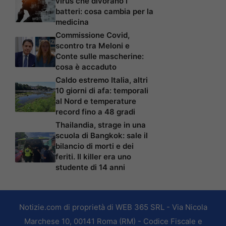
virus che divorano i
batteri: cosa cambia per la
medicina
Commissione Covid,
scontro tra Meloni e
Conte sulle mascherine:
cosa è accaduto
Caldo estremo Italia, altri
10 giorni di afa: temporali
al Nord e temperature
record fino a 48 gradi
Thailandia, strage in una
scuola di Bangkok: sale il
bilancio di morti e dei
feriti. Il killer era uno
studente di 14 anni
Notizie.com di proprietà di WEB 365 SRL - Via Nicola
Marchese 10, 00141 Roma (RM) - Codice Fiscale e