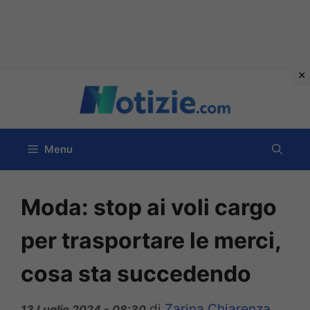
Vai
al
contenuto
Menu
Moda: stop ai voli cargo
per trasportare le merci,
cosa sta succedendo
di
Zarina Chiarenza
13 Luglio 2024 - 08:30