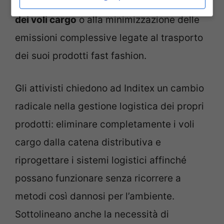
piano dedicato alla
riduzione dell’utilizzo
dei voli cargo
o alla minimizzazione delle
emissioni complessive legate al trasporto
dei suoi prodotti fast fashion.
Gli attivisti chiedono ad Inditex un cambio
radicale nella gestione logistica dei propri
prodotti: eliminare completamente i voli
cargo dalla catena distributiva e
riprogettare i sistemi logistici affinché
possano funzionare senza ricorrere a
metodi così dannosi per l’ambiente.
Sottolineano anche la necessità di