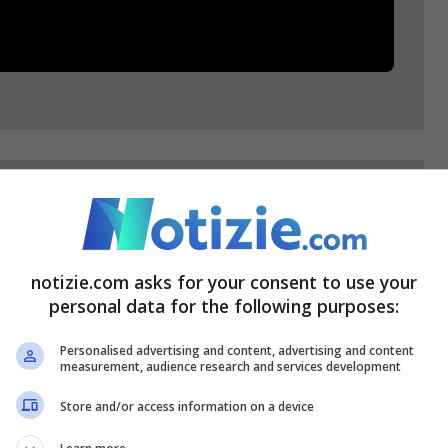
erno taglio risorse per 28
notizie.com asks for your consent to use your
essenziali"
personal data for the following purposes:
er gli investimenti, ma
Personalised advertising and content, advertising and content
measurement, audience research and services development
scorsa legge di bilancio è arrivato un
Store and/or access information on a device
uro alla spesa corrente nel momento in cui