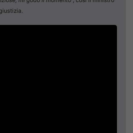
nziose, mi godo il momento
“, così il ministro
iustizia.