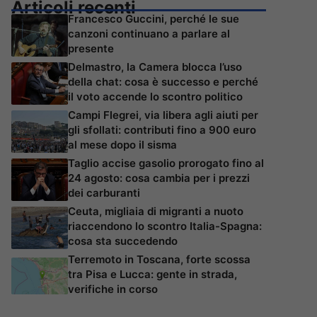
Articoli recenti
Francesco Guccini, perché le sue
canzoni continuano a parlare al
presente
Delmastro, la Camera blocca l’uso
della chat: cosa è successo e perché
il voto accende lo scontro politico
Campi Flegrei, via libera agli aiuti per
gli sfollati: contributi fino a 900 euro
al mese dopo il sisma
Taglio accise gasolio prorogato fino al
24 agosto: cosa cambia per i prezzi
dei carburanti
Ceuta, migliaia di migranti a nuoto
riaccendono lo scontro Italia-Spagna:
cosa sta succedendo
Terremoto in Toscana, forte scossa
tra Pisa e Lucca: gente in strada,
verifiche in corso