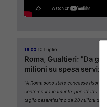
10 Luglio
16:00
Roma, Gualtieri: "Da gov
milioni su spesa servizi 
“
A Roma sono state concesse risorse p
contemporaneamente, per effetto della 
taglio pesantissimo da 28 milioni di e