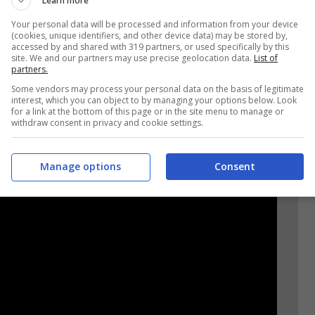
Learn more
iù per gli adeguamenti contrattuali e
Your personal data will be processed and information from your device
di Roma, Roberto Gualtieri, a margine della
(cookies, unique identifiers, and other device data) may be stored by,
accessed by and shared with 319 partners, or used specifically by this
nto città giudiziaria piazzale Clodio’
site. We and our partners may use precise geolocation data.
List of
partners.
ficio del Palazzo della Regione Lazio.
Some vendors may process your personal data on the basis of legitimate
interest, which you can object to by managing your options below. Look
for a link at the bottom of this page or in the site menu to manage or
withdraw consent in privacy and cookie settings.
Manage options
Consent