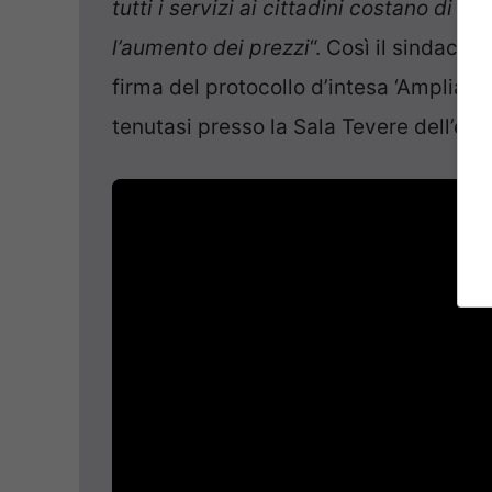
tutti i servizi ai cittadini costano di p
l’aumento dei prezzi
“. Così il sindaco 
firma del protocollo d’intesa ‘Ampliame
tenutasi presso la Sala Tevere dell’edi