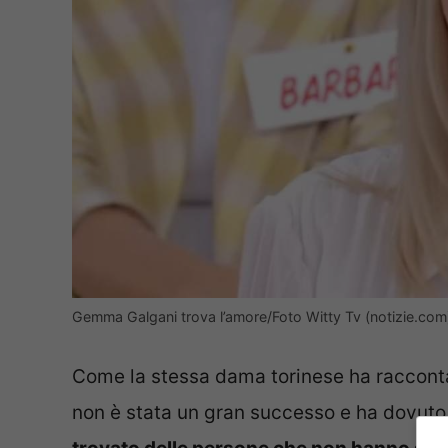
Gemma Galgani trova l’amore/Foto Witty Tv (notizie.com
Come la stessa dama torinese ha raccontat
non è stata un gran successo e ha dovuto s