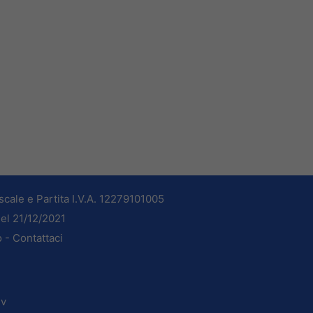
cale e Partita I.V.A. 12279101005
del 21/12/2021
o -
Contattaci
dv