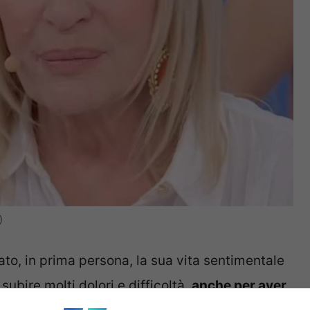
)
o, in prima persona, la sua vita sentimentale
ubire molti dolori e difficoltà,
anche per aver