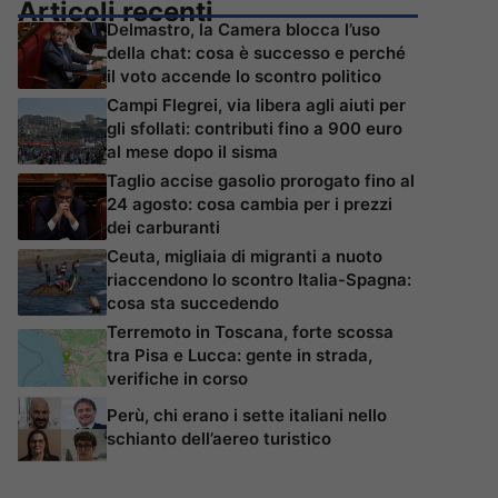
Articoli recenti
Delmastro, la Camera blocca l’uso
della chat: cosa è successo e perché
il voto accende lo scontro politico
Campi Flegrei, via libera agli aiuti per
gli sfollati: contributi fino a 900 euro
al mese dopo il sisma
Taglio accise gasolio prorogato fino al
24 agosto: cosa cambia per i prezzi
dei carburanti
Ceuta, migliaia di migranti a nuoto
riaccendono lo scontro Italia-Spagna:
cosa sta succedendo
Terremoto in Toscana, forte scossa
tra Pisa e Lucca: gente in strada,
verifiche in corso
Perù, chi erano i sette italiani nello
schianto dell’aereo turistico