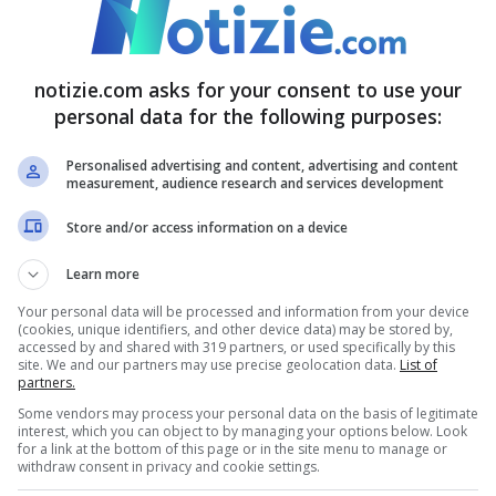
uto cogliere
quello di cui aveva bisogno, di
notizie.com asks for your consent to use your
ore: chi è lui
personal data for the following purposes:
Personalised advertising and content, advertising and content
e Donne
e per tutti un personaggio storico dello
measurement, audience research and services development
 ormai fidanzata, sicuramente sarebbe un duro
Store and/or access information on a device
re per il meglio
e staremo a vedere se riuscirà
Learn more
Your personal data will be processed and information from your device
(cookies, unique identifiers, and other device data) may be stored by,
accessed by and shared with 319 partners, or used specifically by this
site. We and our partners may use precise geolocation data.
List of
partners.
Some vendors may process your personal data on the basis of legitimate
interest, which you can object to by managing your options below. Look
for a link at the bottom of this page or in the site menu to manage or
withdraw consent in privacy and cookie settings.