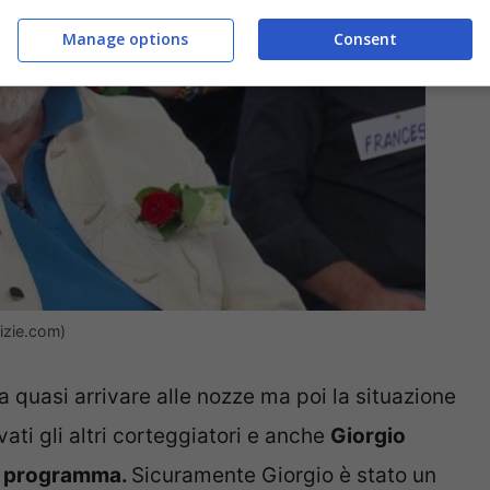
Manage options
Consent
izie.com)
quasi arrivare alle nozze ma poi la situazione
ati gli altri corteggiatori e anche
Giorgio
el programma.
Sicuramente Giorgio è stato un