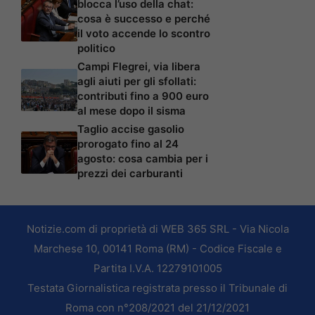
blocca l’uso della chat:
cosa è successo e perché
il voto accende lo scontro
politico
Campi Flegrei, via libera
agli aiuti per gli sfollati:
contributi fino a 900 euro
al mese dopo il sisma
Taglio accise gasolio
prorogato fino al 24
agosto: cosa cambia per i
prezzi dei carburanti
Notizie.com di proprietà di WEB 365 SRL - Via Nicola
Marchese 10, 00141 Roma (RM) - Codice Fiscale e
Partita I.V.A. 12279101005
Testata Giornalistica registrata presso il Tribunale di
Roma con n°208/2021 del 21/12/2021