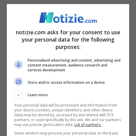
sapere a tutti che ha avuto un ruolo
centrale nella scelta e rivendicherà proprio
questo
“.
notizie.com asks for your consent to use
your personal data for the following
purposes:
Parlando di temi nazionali, al centro
dibattito del dibattito ci sono autonomia
Personalised advertising and content, advertising and
content measurement, audience research and
services development
differenziata e premierata.
Store and/or access information on a device
“Diciamo che si sono intestarditi.
Learn more
L’autonomia differenziata è una bandiera
Your personal data will be processed and information from
your device (cookies, unique identifiers, and other device
della Lega di un tempo che fu e credo che
data) may be stored by, accessed by and shared with 319
partners, or used specifically by this site. We and our partners
Calderoli non abbia intenzione di
may use precise geolocation data.
List of partners.
Some vendors may process your personal data on the basis
abbandonarla. Poi penso incontrerà alcuni