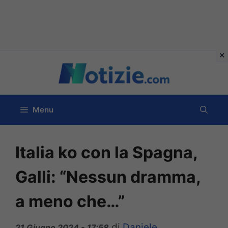
Vai
al
contenuto
Menu
Italia ko con la Spagna,
Galli: “Nessun dramma,
a meno che…”
di
Daniele
21 Giugno 2024 - 17:58