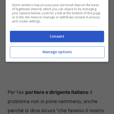
Some vendors may process your personal data on the basis
of legitimate interest, which you can object to by managing
your options below. Look for a link at the bottom of this page
or in the site menu to manage or withdraw consent in privacy
and cookie settings.
Consent
Manage options
Il Commissario Tecnico della nazionale italiana Luciano
Spalletti (Ansa Notizie.com)
Per l’ex
portiere e dirigente italiano
il
problema non si pone nemmeno, anche
perché si dice sicuro “che faremo il nostro