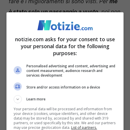
fare e i miglioramenti si sono visti. Per
me
è stato solo un passaggio a vuoto
, poi non
è nemmeno facile giocare contro una
squadra che comincia subito forte e sale
notizie.com asks for your consent to use
d’intensità durante la gara…”
.
your personal data for the following
purposes:
“Certo se non dovessimo
Personalised advertising and content, advertising and
content measurement, audience research and
passare agli ottavi sarebbe
services development
una debacle, ma non ci
Store and/or access information on a device
credo”
Learn more
Your personal data will be processed and information from
your device (cookies, unique identifiers, and other device
data) may be stored by, accessed by and shared with 319
partners, or used specifically by this site. We and our partners
may use precise geolocation data.
List of partners.