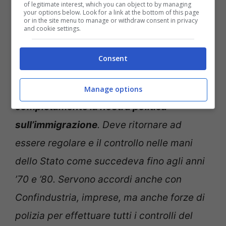
of legitimate interest, which you can object to by managing
your options below. Look for a link at the bottom of this page
or in the site menu to manage or withdraw consent in privacy
Sapelli chiede di cambiare la politica sull’immigrazione –
and cookie settings.
Notizie.com – © Ansa
Consent
L’economista ai nostri microfoni sottolinea
che è arrivato il momento di “
cambiare
Manage options
completamente la nostra politica
sull’immigrazione
. Deve ritornare ad
essere regolare e il controllo nelle mani
dello Stato come succedeva fino agli anni
’70 e ’80. Servono accordi anche con
Confindustria, imprese, ma anche forze di
polizia per effettuare tutti i controlli del