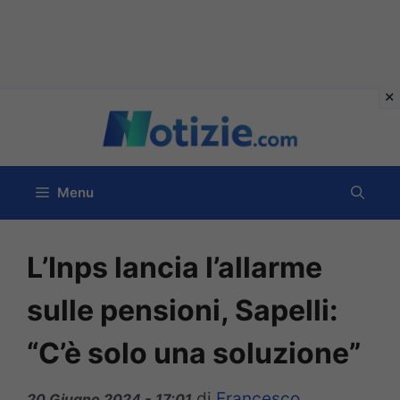
Vai
al
contenuto
Menu
L’Inps lancia l’allarme
sulle pensioni, Sapelli:
“C’è solo una soluzione”
di
Francesco
20 Giugno 2024 - 17:01