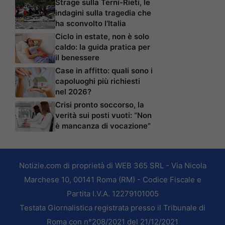
Strage sulla Terni-Rieti, le
indagini sulla tragedia che
ha sconvolto l’Italia
Ciclo in estate, non è solo
caldo: la guida pratica per
il benessere
Case in affitto: quali sono i
capoluoghi più richiesti
nel 2026?
Crisi pronto soccorso, la
verità sui posti vuoti: “Non
è mancanza di vocazione”
Notizie.com di proprietà di WEB 365 SRL - Via Nicola
Marchese 10, 00141 Roma (RM) - Codice Fiscale e
Partita I.V.A. 12279101005
Testata Giornalistica registrata presso il Tribunale di
Roma con n°208/2021 del 21/12/2021