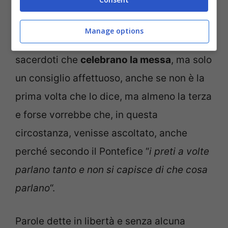
Manage options
Quello del
Papa
non è certo un attacco ai
sacerdoti che
celebrano la messa
, ma solo
un consiglio affettuoso, anche se non è la
prima volta che lo dice, ma almeno la terza
e forse vorrebbe che, in questa
circostanza, venisse ascoltato, anche
perché secondo il Pontefice “
i preti a volte
parlano tanto e non si capisce di che cosa
parlano
“.
Parole dette in libertà e senza alcuna