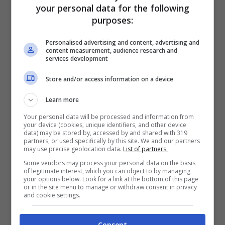
non si capisce quel che
your personal data for the following
purposes:
dicono”
Personalised advertising and content, advertising and
content measurement, audience research and
services development
Store and/or access information on a device
Learn more
Your personal data will be processed and information from
your device (cookies, unique identifiers, and other device
data) may be stored by, accessed by and shared with 319
partners, or used specifically by this site. We and our partners
may use precise geolocation data.
List of partners.
Some vendors may process your personal data on the basis
of legitimate interest, which you can object to by managing
your options below. Look for a link at the bottom of this page
or in the site menu to manage or withdraw consent in privacy
Il Pontefice Papa Bergoglio durante l’udienza generale
and cookie settings.
(Ansa Notizie.com)
Consent