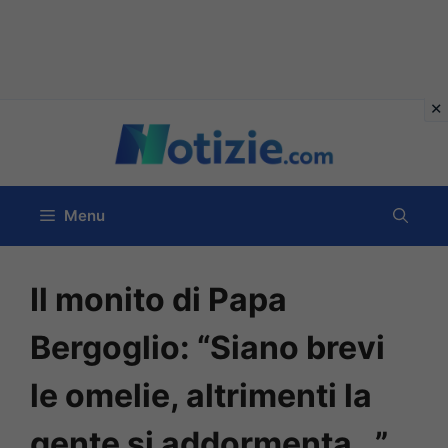
Vai
al
contenuto
Menu
Il monito di Papa
Bergoglio: “Siano brevi
le omelie, altrimenti la
gente si addormenta…”