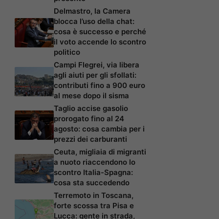
Delmastro, la Camera
blocca l’uso della chat:
cosa è successo e perché
il voto accende lo scontro
politico
Campi Flegrei, via libera
agli aiuti per gli sfollati:
contributi fino a 900 euro
al mese dopo il sisma
Taglio accise gasolio
prorogato fino al 24
agosto: cosa cambia per i
prezzi dei carburanti
Ceuta, migliaia di migranti
a nuoto riaccendono lo
scontro Italia-Spagna:
cosa sta succedendo
Terremoto in Toscana,
forte scossa tra Pisa e
Lucca: gente in strada,