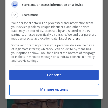
Store and/or access information on a device
sono prevalse considerazioni di ordine
Learn more
politico con riguardo al rapporto con la
Your personal data will be processed and information from
Russia
, e gli stati membri hanno sinora
your device (cookies, unique identifiers, and other device
data) may be stored by, accessed by and shared with 319
deciso che ciò non potesse avvenire
“.
partners, or used specifically by this site. We and our partners
may use precise geolocation data.
List of partners.
Some vendors may process your personal data on the basis
“Eresia dire che la Nato
of legitimate interest, which you can object to by managing
your options below. Look for a link at the bottom of this page
or in the site menu to manage or withdraw consent in privacy
fornisce armi…”
and cookie settings.
Consent
Manage options