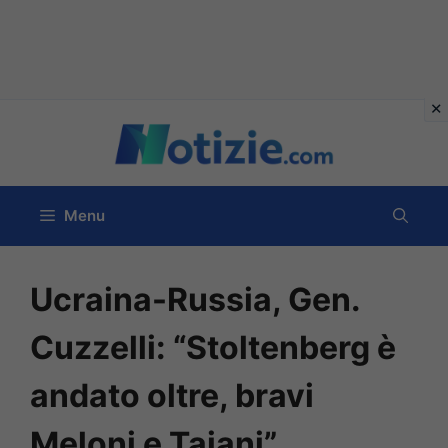
Vai
al
contenuto
Menu
Ucraina-Russia, Gen.
Cuzzelli: “Stoltenberg è
andato oltre, bravi
Meloni e Tajani”