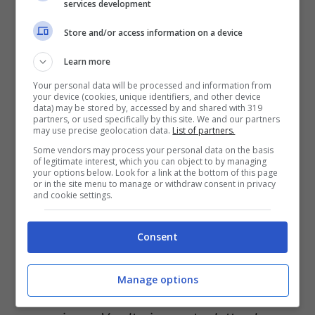
services development
Condanne che stanno arrivando
Store and/or access information on a device
dall’intero Occidente.
Learn more
Your personal data will be processed and information from
“
Netanyahu è ormai criticato da molte
your device (cookies, unique identifiers, and other device
data) may be stored by, accessed by and shared with 319
settimane dentro e fuori Israele. E’ chiaro
partners, or used specifically by this site. We and our partners
may use precise geolocation data.
List of partners.
che le immagini della strage della
Some vendors may process your personal data on the basis
of legitimate interest, which you can object to by managing
tendopoli sono state molto dure. E’ un
your options below. Look for a link at the bottom of this page
or in the site menu to manage or withdraw consent in privacy
episodio ancora non molto chiaro. Israele
and cookie settings.
ha confermato di aver ucciso due terroristi
Consent
ed effettuato l’attacco in una zona non
umanitaria. Ma sappiamo anche che la
Manage options
tendopoli per i cittadini di Gaza era una