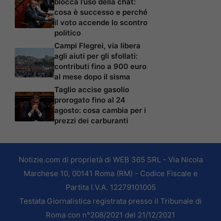
blocca l’uso della chat:
cosa è successo e perché
il voto accende lo scontro
politico
Campi Flegrei, via libera
agli aiuti per gli sfollati:
contributi fino a 900 euro
al mese dopo il sisma
Taglio accise gasolio
prorogato fino al 24
agosto: cosa cambia per i
prezzi dei carburanti
Notizie.com di proprietà di WEB 365 SRL - Via Nicola
Marchese 10, 00141 Roma (RM) - Codice Fiscale e
Partita I.V.A. 12279101005
Testata Giornalistica registrata presso il Tribunale di
Roma con n°208/2021 del 21/12/2021