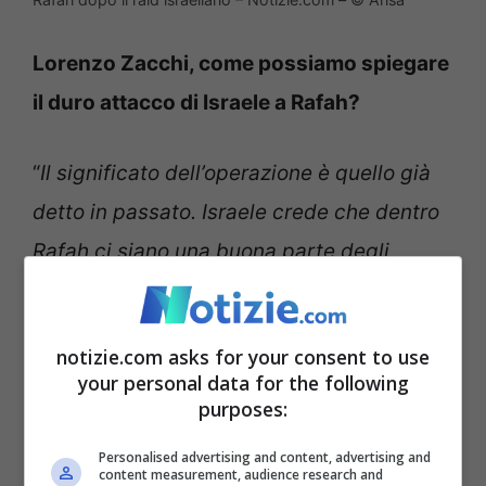
Lorenzo Zacchi, come possiamo spiegare
il duro attacco di Israele a Rafah?
“
Il significato dell’operazione è quello già
detto in passato. Israele crede che dentro
Rafah ci siano una buona parte degli
esponenti di Hamas. Il blitz dal punto di
vista da Netanyahu va a concludere le
notizie.com asks for your consent to use
operazioni iniziate dopo il 7 ottobre. Poi è
your personal data for the following
chiaro che l’episodio avvenuto nella notte
purposes:
va assolutamente condannato
“.
Personalised advertising and content, advertising and
content measurement, audience research and