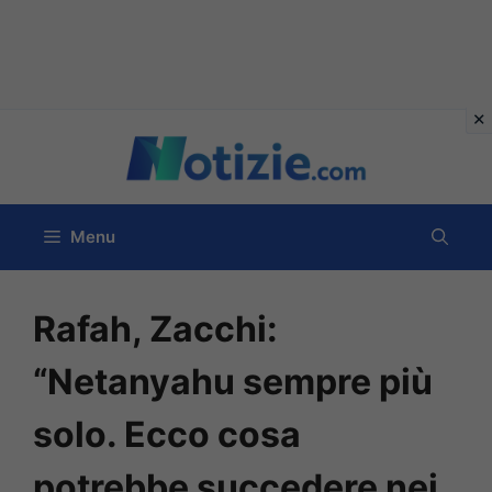
Vai
al
contenuto
Menu
Rafah, Zacchi:
“Netanyahu sempre più
solo. Ecco cosa
potrebbe succedere nei