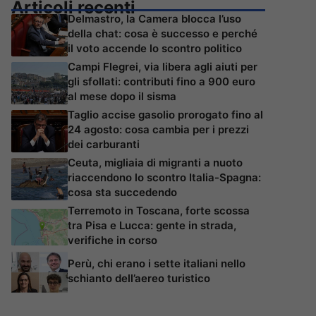
Articoli recenti
Delmastro, la Camera blocca l’uso
della chat: cosa è successo e perché
il voto accende lo scontro politico
Campi Flegrei, via libera agli aiuti per
gli sfollati: contributi fino a 900 euro
al mese dopo il sisma
Taglio accise gasolio prorogato fino al
24 agosto: cosa cambia per i prezzi
dei carburanti
Ceuta, migliaia di migranti a nuoto
riaccendono lo scontro Italia-Spagna:
cosa sta succedendo
Terremoto in Toscana, forte scossa
tra Pisa e Lucca: gente in strada,
verifiche in corso
Perù, chi erano i sette italiani nello
schianto dell’aereo turistico