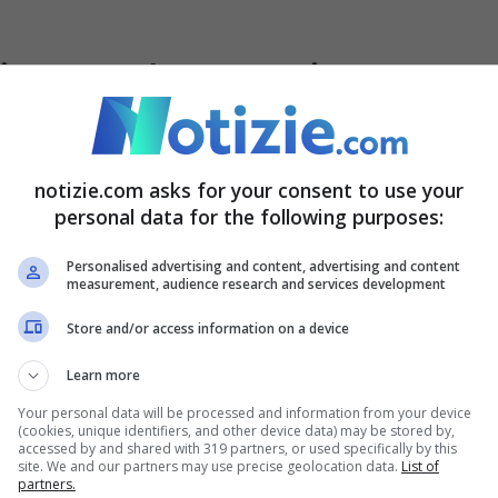
rali e neurodegenerazione
o che le
malattie infettive possono essere una
uttavia, quantificare il pericolo neurologico
notizie.com asks for your consent to use your
personal data for the following purposes:
una sfida. In generale, è stato stimato che il
 ricovero ospedaliero per qualsiasi infezione
Personalised advertising and content, advertising and content
measurement, audience research and services development
o. Questo dato pone le basi per ulteriori indagini
Store and/or access information on a device
re di rischio.
Learn more
Your personal data will be processed and information from your device
(cookies, unique identifiers, and other device data) may be stored by,
accessed by and shared with 319 partners, or used specifically by this
site. We and our partners may use precise geolocation data.
List of
partners.