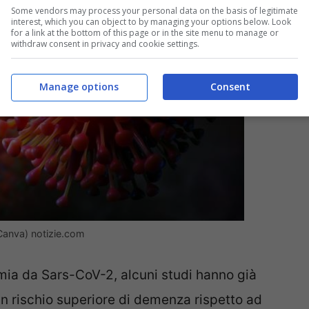
Some vendors may process your personal data on the basis of legitimate
interest, which you can object to by managing your options below. Look
for a link at the bottom of this page or in the site menu to manage or
withdraw consent in privacy and cookie settings.
Manage options
Consent
 Canva) notizie.com
mia da Sars-CoV-2, alcuni studi hanno già
un rischio superiore di demenza rispetto ad