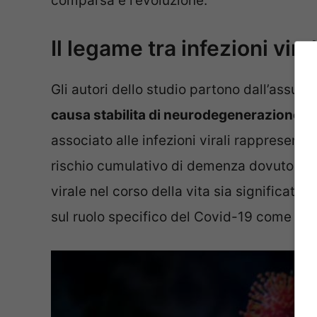
comparsa e l’evoluzione.
Il legame tra infezioni vi
Gli autori dello studio partono dall’assunt
causa stabilita di neurodegenerazione.
T
associato alle infezioni virali rappresenta 
rischio cumulativo di demenza dovuto a un
virale nel corso della vita sia significativ
sul ruolo specifico del Covid-19 come fatto