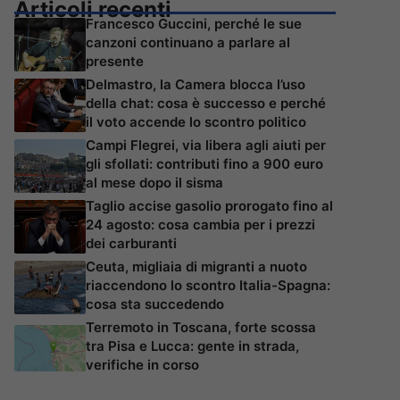
Articoli recenti
Francesco Guccini, perché le sue
canzoni continuano a parlare al
presente
Delmastro, la Camera blocca l’uso
della chat: cosa è successo e perché
il voto accende lo scontro politico
Campi Flegrei, via libera agli aiuti per
gli sfollati: contributi fino a 900 euro
al mese dopo il sisma
Taglio accise gasolio prorogato fino al
24 agosto: cosa cambia per i prezzi
dei carburanti
Ceuta, migliaia di migranti a nuoto
riaccendono lo scontro Italia-Spagna:
cosa sta succedendo
Terremoto in Toscana, forte scossa
tra Pisa e Lucca: gente in strada,
verifiche in corso