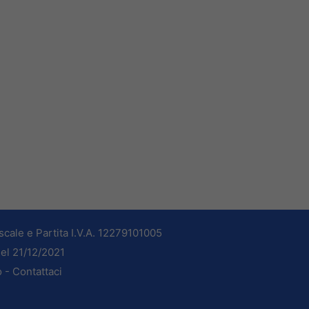
cale e Partita I.V.A. 12279101005
del 21/12/2021
o -
Contattaci