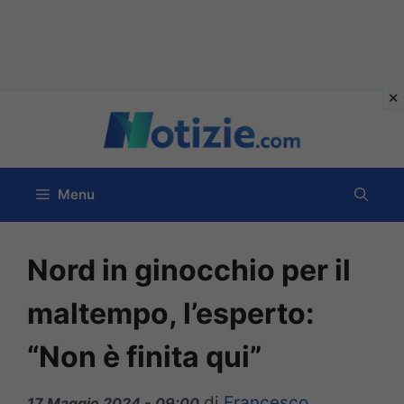
Vai
al
contenuto
Menu
Nord in ginocchio per il
maltempo, l’esperto:
“Non è finita qui”
di
Francesco
17 Maggio 2024 - 09:00