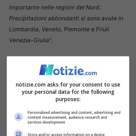
importante nelle regioni del Nord.
Precipitazioni abbondanti si sono avute in
Lombardia, Veneto, Piemonte e Friuli
Venezia-Giulia
“.
Da oggi sembra esserci un miglioramento.
“
Sono previste precipitazioni al Nord.
notizie.com asks for your consent to use
Anche se queste saranno meno
your personal data for the following
purposes:
continuative rispetto ai giorni scorsi
“.
Personalised advertising and content, advertising and
content measurement, audience research and
Nelle scorse settimane abbiamo assistito
services development
a piogge durante i giorni lavorativi e sole
Store and/or access information on a device