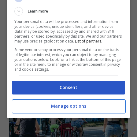
nel weekend. Sarà così anche questa
Learn more
volta?
Your personal data will be processed and information from
your device (cookies, unique identifiers, and other device
data) may be stored by, accessed by and shared with 319
partners, or used specifically by this site. We and our partners
“
Le piogge sono attese principalmente
may use precise geolocation data.
List of partners.
sull’arco alpino. Altrove avremo più sole
“.
Some vendors may process your personal data on the basis
of legitimate interest, which you can object to by managing
your options below. Look for a link at the bottom of this page
or in the site menu to manage or withdraw consent in privacy
“Per l’estate bisogna
and cookie settings.
attendere giugno”
Consent
Manage options