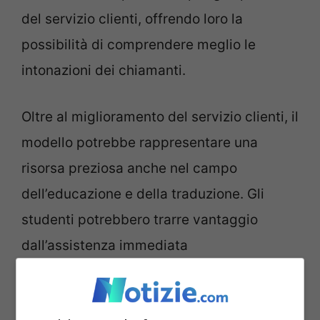
del servizio clienti, offrendo loro la
possibilità di comprendere meglio le
intonazioni dei chiamanti.
Oltre al miglioramento del servizio clienti, il
modello potrebbe rappresentare una
risorsa preziosa anche nel campo
dell’educazione e della traduzione. Gli
studenti potrebbero trarre vantaggio
dall’assistenza immediata
nell’apprendimento delle lingue o nella
comprensione dei testi complessi. Allo