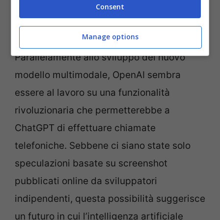
umane in maniera sempre più sofisticata
Consent
ed efficiente.
Manage options
Parallelamente allo sviluppo del nuovo
modello multimodale, OpenAI sembra
essere al lavoro su una funzionalità
rivoluzionaria che permetterebbe a
ChatGPT di effettuare chiamate
telefoniche. Sebbene ci siano state solo
speculazioni basate su screenshot
pubblicati online da sviluppatori
indipendenti, questa possibilità suggerisce
un futuro in cui l’intelligenza artificiale