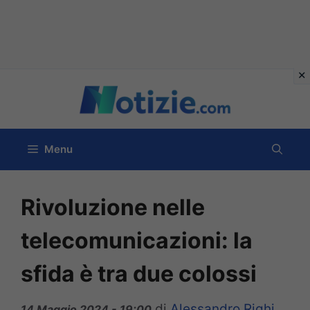
Vai
al
contenuto
Menu
Rivoluzione nelle
telecomunicazioni: la
sfida è tra due colossi
di
Alessandro Righi
14 Maggio 2024 - 19:00