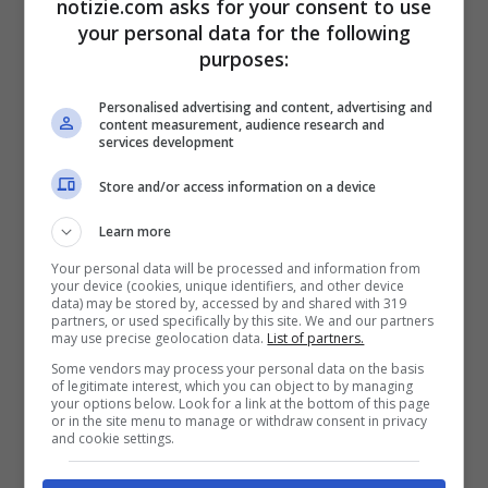
stesso tempo, la capacità di tradurre
notizie.com asks for your consent to use
your personal data for the following
insegne nel mondo reale in tempo reale
purposes:
aprirebbe nuove frontiere per i viaggiatori
Personalised advertising and content, advertising and
e le persone che si trovano in contesti
content measurement, audience research and
services development
multilinguistici.
Store and/or access information on a device
Le fonti interne sostengono che questo
Learn more
nuovo modello supererebbe le prestazioni
Your personal data will be processed and information from
your device (cookies, unique identifiers, and other device
data) may be stored by, accessed by and shared with 319
del precedente GPT-4 Turbo nella risposta
partners, or used specifically by this site. We and our partners
may use precise geolocation data.
List of partners.
a determinati tipi di domande. Ciò indica
Some vendors may process your personal data on the basis
un significativo passo avanti nella
of legitimate interest, which you can object to by managing
your options below. Look for a link at the bottom of this page
or in the site menu to manage or withdraw consent in privacy
capacità dell’intelligenza artificiale di
and cookie settings.
processare e comprendere le richieste