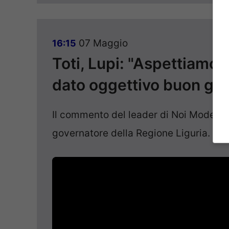
07 Maggio
16:15
Toti, Lupi: "Aspettiamo 
dato oggettivo buon gov
Il commento del leader di Noi Moderati
governatore della Regione Liguria.