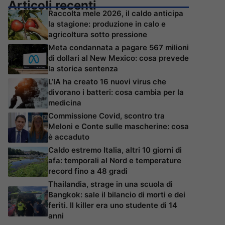
Articoli recenti
Raccolta mele 2026, il caldo anticipa
la stagione: produzione in calo e
agricoltura sotto pressione
Meta condannata a pagare 567 milioni
di dollari al New Mexico: cosa prevede
la storica sentenza
L’IA ha creato 16 nuovi virus che
divorano i batteri: cosa cambia per la
medicina
Commissione Covid, scontro tra
Meloni e Conte sulle mascherine: cosa
è accaduto
Caldo estremo Italia, altri 10 giorni di
afa: temporali al Nord e temperature
record fino a 48 gradi
Thailandia, strage in una scuola di
Bangkok: sale il bilancio di morti e dei
feriti. Il killer era uno studente di 14
anni