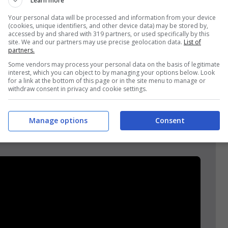
Learn more
Your personal data will be processed and information from your device
(cookies, unique identifiers, and other device data) may be stored by,
accessed by and shared with 319 partners, or used specifically by this
site. We and our partners may use precise geolocation data.
List of
partners.
valutazione di Giovanni,
Some vendors may process your personal data on the basis of legitimate
interest, which you can object to by managing your options below. Look
erno Liguria"
for a link at the bottom of this page or in the site menu to manage or
withdraw consent in privacy and cookie settings.
 alle indagini per corruzione del
Manage options
Consent