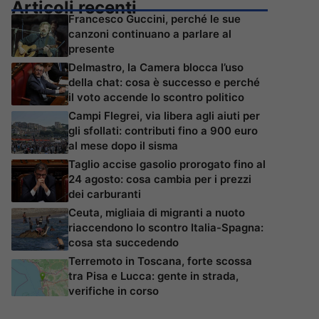
Articoli recenti
Francesco Guccini, perché le sue
canzoni continuano a parlare al
presente
Delmastro, la Camera blocca l’uso
della chat: cosa è successo e perché
il voto accende lo scontro politico
Campi Flegrei, via libera agli aiuti per
gli sfollati: contributi fino a 900 euro
al mese dopo il sisma
Taglio accise gasolio prorogato fino al
24 agosto: cosa cambia per i prezzi
dei carburanti
Ceuta, migliaia di migranti a nuoto
riaccendono lo scontro Italia-Spagna:
cosa sta succedendo
Terremoto in Toscana, forte scossa
tra Pisa e Lucca: gente in strada,
verifiche in corso