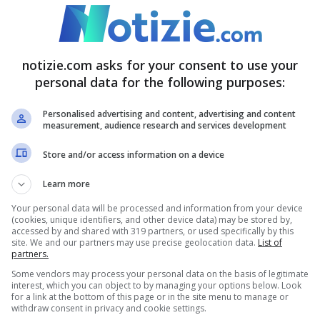
ative
che si sono verificate nella città di
ello scorso anno. De Micco è titolare della
e patronati sia a Napoli che nel resto della
notizie.com asks for your consent to use your
: è anche passato da Forza Italia, appunto, al
personal data for the following purposes:
 stato nominato anche presidente del circolo
Personalised advertising and content, advertising and content
measurement, audience research and services development
Store and/or access information on a device
 gli arrestati anche
Learn more
Your personal data will be processed and information from your device
(cookies, unique identifiers, and other device data) may be stored by,
accessed by and shared with 319 partners, or used specifically by this
site. We and our partners may use precise geolocation data.
List of
nome della sorella di De Micco,
Giusy
.
partners.
, si era candidata al
Consiglio comunale di
Some vendors may process your personal data on the basis of legitimate
interest, which you can object to by managing your options below. Look
for a link at the bottom of this page or in the site menu to manage or
 riportato nell’ordinanza, con tanto di firma da
withdraw consent in privacy and cookie settings.