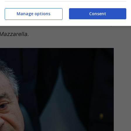
o avrebbero stipulato un accordo che recita così:
e nel comune di Cercola e nell’area orientale di
Manage options
Consent
a somma di
1.800 euro a Giovanni De Micco
, zio
 Mazzarella.