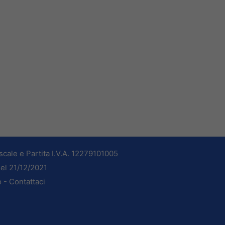
cale e Partita I.V.A. 12279101005
del 21/12/2021
o -
Contattaci