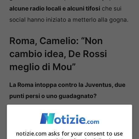
alcune radio locali e alcuni tifosi
che sui
social hanno iniziato a metterlo alla gogna.
Roma, Camelio: “Non
cambio idea, De Rossi
meglio di Mou”
La Roma intoppa contro la Juventus, due
punti persi o uno guadagnato?
-“
Due punti persi, pareggio poteva starci
ma la roma ha cercato più volte la vittoria
“.
notizie.com asks for your consent to use