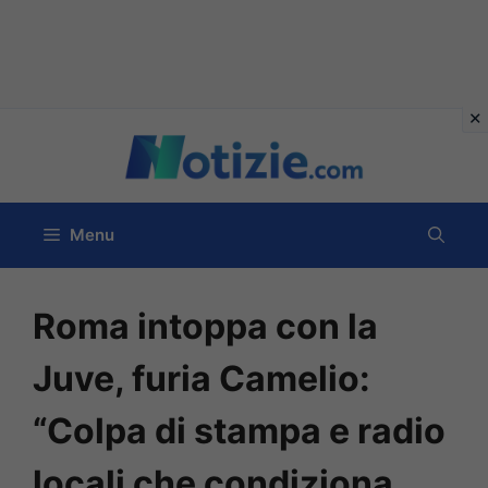
Vai
al
contenuto
Menu
Roma intoppa con la
Juve, furia Camelio:
“Colpa di stampa e radio
locali che condiziona