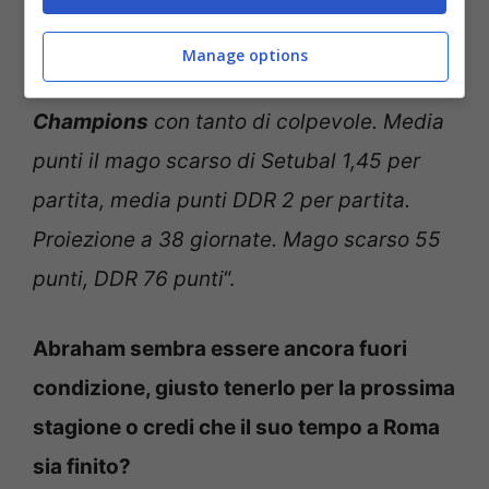
sempre menato soprattutto nelle
prestazioni con il mago di Setubal.
Ecco
Manage options
perché la Roma difficilmente andrà in
Champions
con tanto di colpevole. Media
punti il mago scarso di Setubal 1,45 per
partita, media punti DDR 2 per partita.
Proiezione a 38 giornate. Mago scarso 55
punti, DDR 76 punti
“.
Abraham sembra essere ancora fuori
condizione, giusto tenerlo per la prossima
stagione o credi che il suo tempo a Roma
sia finito?