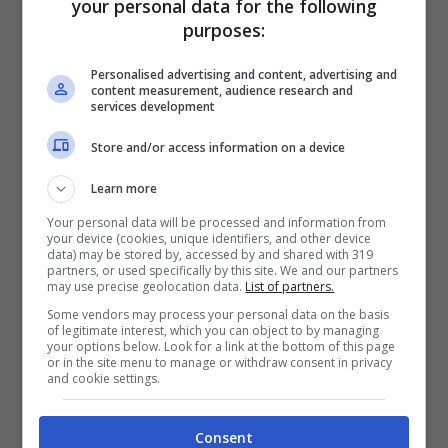
your personal data for the following
Arrivano le prime critiche social contro De
purposes:
Rossi, anche la stampa ha avuto da ridire
Personalised advertising and content, advertising and
content measurement, audience research and
sul tecnico. Si allontana sempre di più la
services development
Champions?
Store and/or access information on a device
Learn more
“
I tifosi social sono i “Mourinho’s”,
Your personal data will be processed and information from
sostenitori che non tifavano più la Roma
your device (cookies, unique identifiers, and other device
data) may be stored by, accessed by and shared with 319
ma il “
Mister delle scuse
“. De Rossi ha
partners, or used specifically by this site. We and our partners
may use precise geolocation data.
List of partners.
parlato con i risultati ed eccoli qua. Da non
Some vendors may process your personal data on the basis
of legitimate interest, which you can object to by managing
dimenticare il derby vinto visto che Jose
your options below. Look for a link at the bottom of this page
or in the site menu to manage or withdraw consent in privacy
ne aveva perso 4 su 6. Ha eliminato il
and cookie settings.
Milan in Europa League, squadra che ci ha
Consent