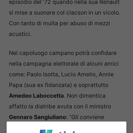
episodio del ’72 quando nella sua Renault
si mise a suonare col clacson in un vicolo.
Con tanto di multa per abuso di mezzi
acustici.
Nel capoluogo campano potrà confidare
nella campagna elettorale di alcuni amici
come: Paolo Isotta, Lucio Amelio, Annie
Papa (sua ex fidanzata) e soprattutto
Amedeo Laboccetta
. Non dimentica
affatto la diatribe avuta con il ministro
Gennaro Sangiuliano
: “
Gli conviene
puntare su di me, sono un collettore di