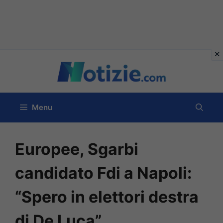
Vai
al
contenuto
Menu
Europee, Sgarbi
candidato Fdi a Napoli:
“Spero in elettori destra
di De Luca”