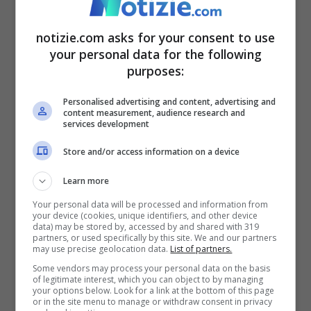
voti
“. Poi precisa: “
Anche se io confido in
notizie.com asks for your consent to use
Vincenzo De Luca
eletto con i voti del
your personal data for the following
centrodestra. Per dimostrare la sua
purposes:
superiorità spero che mi appoggi. Non che
Personalised advertising and content, advertising and
debba votarmi lui, ma i suoi elettori
“.
content measurement, audience research and
services development
Store and/or access information on a device
Sgarbi candidato a Napoli,
Learn more
su De Luca: “Mi voleva a
Your personal data will be processed and information from
Ravello, ma…”
your device (cookies, unique identifiers, and other device
data) may be stored by, accessed by and shared with 319
partners, or used specifically by this site. We and our partners
may use precise geolocation data.
List of partners.
Un rapporto con De Luca che dura anni.
Some vendors may process your personal data on the basis
of legitimate interest, which you can object to by managing
Tanto è vero che lo voleva in quel di
your options below. Look for a link at the bottom of this page
or in the site menu to manage or withdraw consent in privacy
Ravello, anche se alla fine ci andò
Antonio