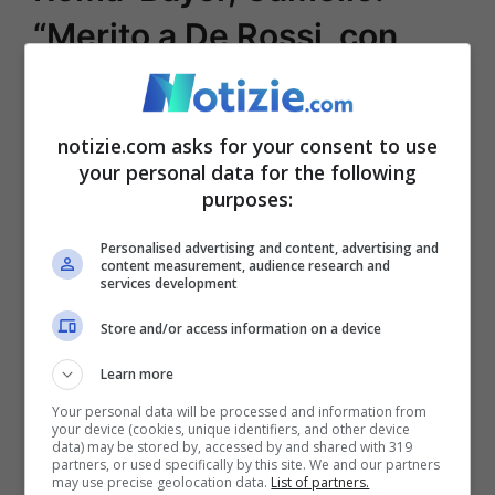
“Merito a De Rossi, con
Mou era impossibile…”
notizie.com asks for your consent to use
Sulla gara che deve affrontare, questa
your personal data for the following
sera, la Roma Camelio non ha dubbi: “
La
purposes:
Roma di De Rossi deve alzare al
Personalised advertising and content, advertising and
concentrazione è una partita bivio.
Sento i
content measurement, audience research and
services development
tifosi giallorossi troppo fiduciosi
,
Store and/or access information on a device
ricordiamo che il Bayer non perde da 46
Learn more
partite
“. L’arma per poter battere i
Your personal data will be processed and information from
tedeschi? La soluzione è la seguente per il
your device (cookies, unique identifiers, and other device
data) may be stored by, accessed by and shared with 319
conduttore radiofonico: “
La Roma oggi
partners, or used specifically by this site. We and our partners
may use precise geolocation data.
List of partners.