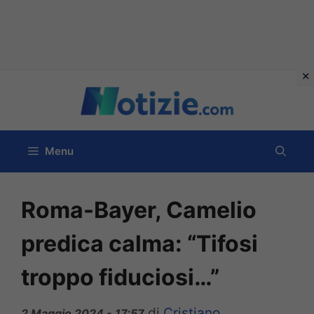
Vai
al
contenuto
Menu
Roma-Bayer, Camelio
predica calma: “Tifosi
troppo fiduciosi…”
di
Cristiano
2 Maggio 2024 - 17:57