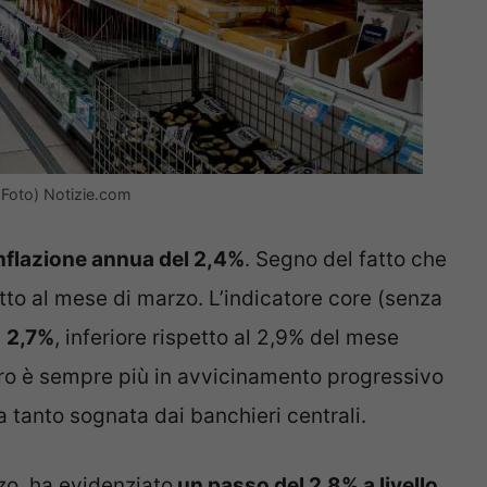
a Foto) Notizie.com
nflazione annua del 2,4%
. Segno del fatto che
to al mese di marzo. L’indicatore core (senza
l
2,7%
, inferiore rispetto al 2,9% del mese
uro è sempre più in avvicinamento progressivo
a tanto sognata dai banchieri centrali.
rzo, ha evidenziato
un passo del 2,8% a livello