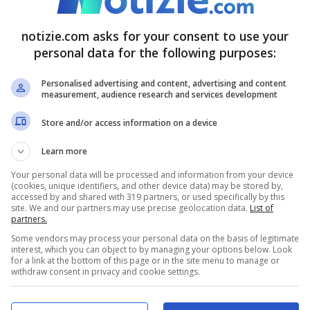
ei prezzi serviti relativi ai
trasporti
(si va da
notizie.com asks for your consent to use your
 a +1,8%). Non solo, la stessa Istat ha rivelato
personal data for the following purposes:
zioni
ed i
contratti
. In particolar modo la
Personalised advertising and content, advertising and content
measurement, audience research and services development
 va dal mese di gennaio fino a quello di marzo
Store and/or access information on a device
spetto allo scorso anno. Mentre l’indice delle
024
segna un importante aumento dello
0,3%
Learn more
 3,0% rispetto a marzo dello scorso anno.
Your personal data will be processed and information from your device
(cookies, unique identifiers, and other device data) may be stored by,
accessed by and shared with 319 partners, or used specifically by this
site. We and our partners may use precise geolocation data.
List of
zione: divaricazione USA-Ue
partners.
Some vendors may process your personal data on the basis of legitimate
interest, which you can object to by managing your options below. Look
te per quanto riguarda le
retribuzioni
.
for a link at the bottom of this page or in the site menu to manage or
withdraw consent in privacy and cookie settings.
,7%
per i
dipendenti dell’industria
, mentre lo è