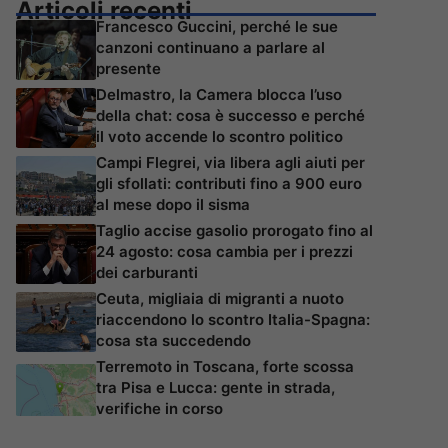
Articoli recenti
Francesco Guccini, perché le sue
canzoni continuano a parlare al
presente
Delmastro, la Camera blocca l’uso
della chat: cosa è successo e perché
il voto accende lo scontro politico
Campi Flegrei, via libera agli aiuti per
gli sfollati: contributi fino a 900 euro
al mese dopo il sisma
Taglio accise gasolio prorogato fino al
24 agosto: cosa cambia per i prezzi
dei carburanti
Ceuta, migliaia di migranti a nuoto
riaccendono lo scontro Italia-Spagna:
cosa sta succedendo
Terremoto in Toscana, forte scossa
tra Pisa e Lucca: gente in strada,
verifiche in corso