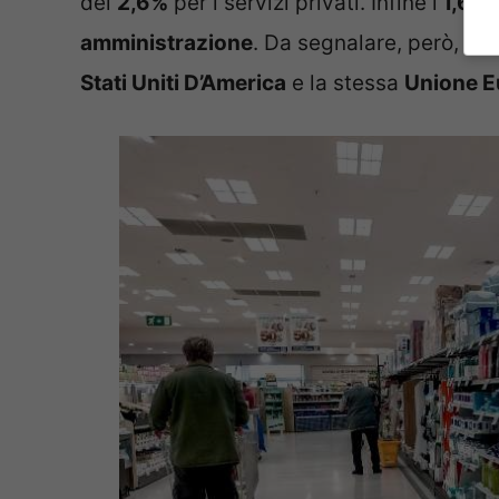
del
2,6%
per i servizi privati. Infine l’
1,6%
p
amministrazione
. Da segnalare, però, un
Stati Uniti D’America
e la stessa
Unione E