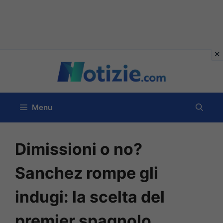
Vai
al
contenuto
Menu
Dimissioni o no?
Sanchez rompe gli
indugi: la scelta del
premier spagnolo