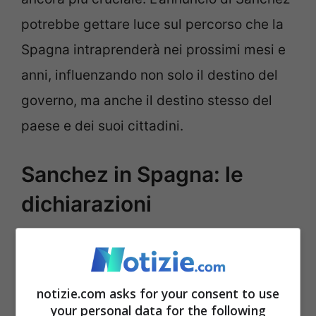
potrebbe gettare luce sul percorso che la
Spagna intraprenderà nei prossimi mesi e
anni, influenzando non solo il destino del
governo, ma anche il destino stesso del
paese e dei suoi cittadini.
Sanchez in Spagna: le
dichiarazioni
Il premier spagnolo Pedro Sanchez ha
annunciato ufficialmente la sua decisione
notizie.com asks for your consent to use
di proseguire al governo
, mettendo così
your personal data for the following