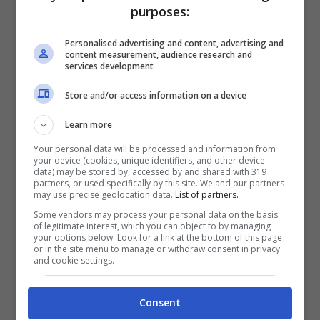
fine alle speculazioni che circolavano negli
purposes:
ultimi giorni.
“Ho deciso di continuare a
Personalised advertising and content, advertising and
guidare il governo della Spagna”
, ha
content measurement, audience research and
services development
dichiarato Sanchez, confermando il suo
Store and/or access information on a device
impegno a rimanere al vertice del paese in
Learn more
un momento cruciale per la politica
Your personal data will be processed and information from
spagnola. Questa decisione arriva dopo
your device (cookies, unique identifiers, and other device
data) may be stored by, accessed by and shared with 319
settimane di intense speculazioni sulla
partners, or used specifically by this site. We and our partners
may use precise geolocation data.
List of partners.
stabilità del governo, alimentate da
Some vendors may process your personal data on the basis
of legitimate interest, which you can object to by managing
tensioni interne e pressioni esterne. La
your options below. Look for a link at the bottom of this page
or in the site menu to manage or withdraw consent in privacy
dichiarazione di Sanchez getta finalmente
and cookie settings.
luce sul futuro immediato della Spagna,
Consent
anche se resta da vedere come questa