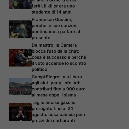
feriti. Il killer era uno
studente di 14 anni
Francesco Guccini,
perché le sue canzoni
continuano a parlare al
presente
Delmastro, la Camera
blocca l’uso della chat:
cosa è successo e perché
il voto accende lo scontro
politico
Campi Flegrei, via libera
agli aiuti per gli sfollati:
contributi fino a 900 euro
al mese dopo il sisma
Taglio accise gasolio
prorogato fino al 24
agosto: cosa cambia per i
prezzi dei carburanti