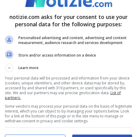
svolti fondamentalmente etici. La richiesta di
del Papa, va proprio nel senso di dare un
notizie.com asks for your consent to use your
è di grandissima attualità e nello stesso
personal data for the following purposes:
Personalised advertising and content, advertising and content
measurement, audience research and services development
in: “Il Papa è estremamente
Store and/or access information on a device
Learn more
Your personal data will be processed and information from your device
(cookies, unique identifiers, and other device data) may be stored by,
conflitti che interessano l’Europa, come quello
accessed by and shared with 319 partners, or used specifically by this
site. We and our partners may use precise geolocation data.
List of
Medio Oriente poi. Una situazione che la stessa
partners.
preoccupazione. In particolar modo il Paese che
Some vendors may process your personal data on the basis of legitimate
interest, which you can object to by managing your options below. Look
for a link at the bottom of this page or in the site menu to manage or
o da Parolin non smetterà mai di rivolgere i
withdraw consent in privacy and cookie settings.
trovare un accordo per arrivare alla pace.