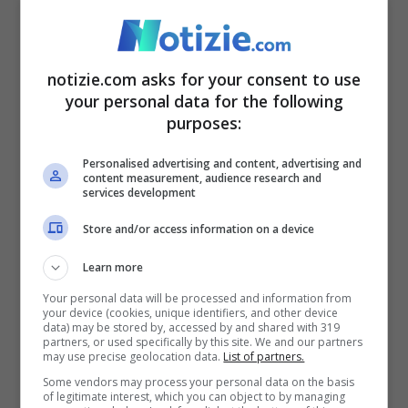
Conte ritorna sul caso Bari – Notizie.com – © Ansa
Sempre Conte in un’intervista a
Il Fatto
notizie.com asks for your consent to use
your personal data for the following
Quotidiano
si sofferma sulla situazione di
purposes:
Bari ribadendo di “a
ver avvisato Schlein
Personalised advertising and content, advertising and
prima di parlare alla stampa
. C’è stata una
content measurement, audience research and
services development
interlocuzione con Decaro ed Emiliano per
Store and/or access information on a device
arrivare ad una dichiarazione congiunta di
Laforgia e Leccese in cui si prendeva atto
Learn more
che non c’erano le condizioni di andare
Your personal data will be processed and information from
your device (cookies, unique identifiers, and other device
data) may be stored by, accessed by and shared with 319
avanti insieme, ma purtroppo non abbiamo
partners, or used specifically by this site. We and our partners
may use precise geolocation data.
List of partners.
trovato la disponibilità
“.
Some vendors may process your personal data on the basis
of legitimate interest, which you can object to by managing