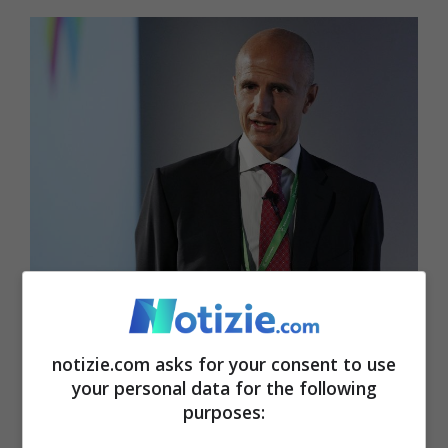
Cannarsa e i numeri del 2023 – Notizie.com – © Ansa
notizie.com asks for your consent to use
In questa intervista Cannarsa ha fatto
your personal data for the following
purposes:
anche il punto su quanto successo nel