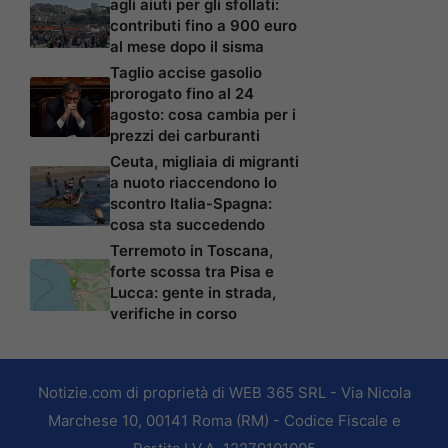
agli aiuti per gli sfollati:
contributi fino a 900 euro
al mese dopo il sisma
Taglio accise gasolio
prorogato fino al 24
agosto: cosa cambia per i
prezzi dei carburanti
Ceuta, migliaia di migranti
a nuoto riaccendono lo
scontro Italia-Spagna:
cosa sta succedendo
Terremoto in Toscana,
forte scossa tra Pisa e
Lucca: gente in strada,
verifiche in corso
Notizie.com di proprietà di WEB 365 SRL - Via Nicola
Marchese 10, 00141 Roma (RM) - Codice Fiscale e