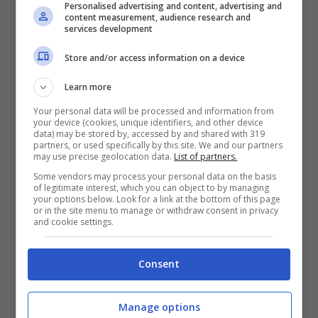
2023. “
Il reddito medio dichiarato dai
Personalised advertising and content, advertising and
content measurement, audience research and
services development
soggetti Isa è stato di circa 47mila euro
–
ha sottolineato il leader di Sogei –
con oltre
Store and/or access information on a device
un milione di persone che hanno redditi
Learn more
inferiori ai 15mila euro
“.
Your personal data will be processed and information from
your device (cookies, unique identifiers, and other device
data) may be stored by, accessed by and shared with 319
partners, or used specifically by this site. We and our partners
Un dato che va confrontato con i 78mila
may use precise geolocation data.
List of partners.
Some vendors may process your personal data on the basis
euro dichiarati da chi ha un voto tra 8 e 10.
of legitimate interest, which you can object to by managing
your options below. Look for a link at the bottom of this page
Insomma, lo spazio di manovra c’è e non ci
or in the site menu to manage or withdraw consent in privacy
and cookie settings.
resta che aspettare i prossimi mesi per
cercare di capire come si evolverà nei
Consent
dettagli la vicenda.
Manage options