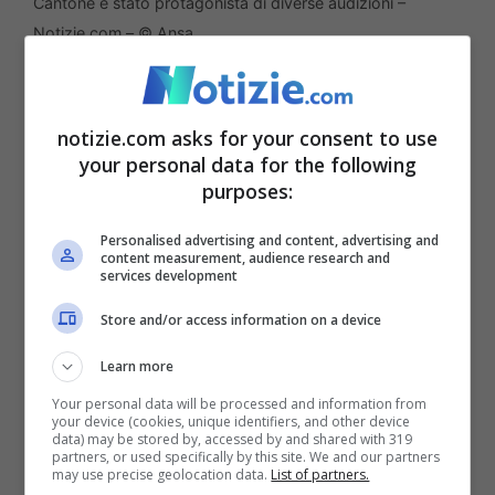
Cantone è stato protagonista di diverse audizioni –
Notizie.com – © Ansa
Le indagini della Procura di Perugia
notizie.com asks for your consent to use
proseguono nel massimo riserbo.
Le
your personal data for the following
audizioni di Cantone e Melillo
sono servite
purposes:
a ricostruire meglio la vicenda e capire i
Personalised advertising and content, advertising and
mandanti dietro le indagini autorizzate da
content measurement, audience research and
services development
Striano. Ad oggi, infatti, si è capito che il
Store and/or access information on a device
finanziere non si è mosso da solo e per
Learn more
questo motivo si dovrà identificare tutti i
Your personal data will be processed and information from
profili coinvolti nel dossieraggio.
your device (cookies, unique identifiers, and other device
data) may be stored by, accessed by and shared with 319
partners, or used specifically by this site. We and our partners
may use precise geolocation data.
List of partners.
Si tratta di un primo passaggio