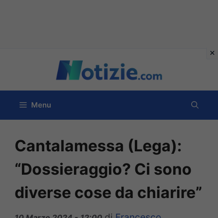
Vai
al
contenuto
Menu
Cantalamessa (Lega):
“Dossieraggio? Ci sono
diverse cose da chiarire”
di
Francesco
10 Marzo 2024 - 12:00