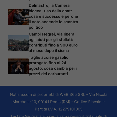
Delmastro, la Camera
blocca l’uso della chat:
cosa è successo e perché
il voto accende lo scontro
politico
Campi Flegrei, via libera
agli aiuti per gli sfollati:
contributi fino a 900 euro
al mese dopo il sisma
Taglio accise gasolio
prorogato fino al 24
agosto: cosa cambia per i
prezzi dei carburanti
Notizie.com di proprietà di WEB 365 SRL - Via Nicola
Marchese 10, 00141 Roma (RM) - Codice Fiscale e
Partita I.V.A. 12279101005
Testata Giornalistica registrata presso il Tribunale di