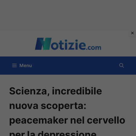
Vai
al
contenuto
Menu
Scienza, incredibile
nuova scoperta:
peacemaker nel cervello
per la depressione