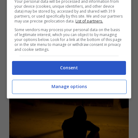
Your personal data will be processed and information from
your device (cookies, unique identifiers, and other device
dottorato in psicologia, anche dopo aver
data) may be stored by, accessed by and shared with 319
partners, or used specifically by this site. We and our partners
perso la madre durante l’ultimo anno di
may use precise geolocation data.
List of partners.
Some vendors may process your personal data on the basis
specializzazione. A volte, ha detto, ha
of legitimate interest, which you can object to by managing
your options below. Look for a link at the bottom of this page
pensato di porre fine alla sua vita.
Aveva
or in the site menu to manage or withdraw consent in privacy
and cookie settings.
esaurito tutte le opzioni, inclusa la terapia
elettroconvulsivante, fino a quando un
Consent
medico le ha parlato della DBS tre anni fa.
Manage options