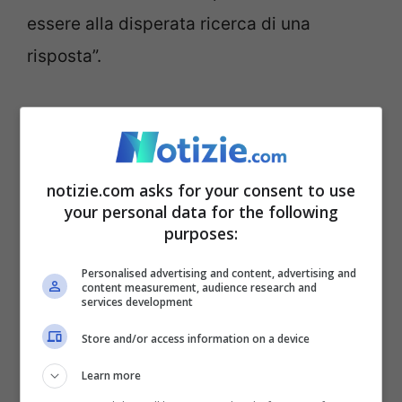
essere alla disperata ricerca di una
risposta”.
La situazione
Hollenbeck soffriva di sintomi di
notizie.com asks for your consent to use
depressione già da bambina vivendo in
your personal data for the following
purposes:
povertà.
Il suo primo grande scontro è
avvenuto al college, dopo il suicidio di suo
Personalised advertising and content, advertising and
content measurement, audience research and
padre nel 2009.
Solo a intermittenza
services development
riusciva a migliorare con i farmaci, che la
Store and/or access information on a device
portavano spesso a una ricaduta.
È
Learn more
comunque riuscita a conseguire un