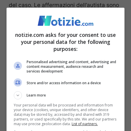
del caso. Le affermazioni dell’autista sono
al vaglio degli inquirenti. Il tutto si è
verificato nelle prime ore del mattino di
notizie.com asks for your consent to use
questo venerdì 23 febbraio, intorno alle
your personal data for the following
ore
07:30
, precisamente in
via Frantoi
purposes:
Canai
, lungo un raccordo che dalla zona
Personalised advertising and content, advertising and
content measurement, audience research and
del
Mercato dei fiori
di Sanremo porta
services development
sull’Aurelia.
Store and/or access information on a device
Learn more
Your personal data will be processed and information from
your device (cookies, unique identifiers, and other device
data) may be stored by, accessed by and shared with 319
partners, or used specifically by this site. We and our partners
may use precise geolocation data.
List of partners.