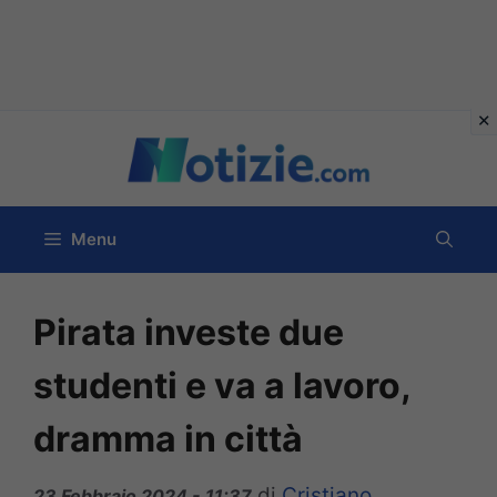
Vai
al
contenuto
Menu
Pirata investe due
studenti e va a lavoro,
dramma in città
di
Cristiano
23 Febbraio 2024 - 11:37