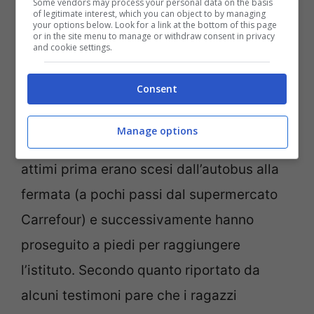
Some vendors may process your personal data on the basis
of legitimate interest, which you can object to by managing
your options below. Look for a link at the bottom of this page
or in the site menu to manage or withdraw consent in privacy
and cookie settings.
Consent
Polizia locale (Ansa Foto) Notizie.com
Manage options
I due si stavano recando a scuola. Pochi
attimi prima erano scesi dall’autobus alla
fermata (a pochi passi dal supermercato
Carrefour) e successivamente hanno
proseguito a piedi per raggiungere
l’istituto. Secondo quanto riportato da
alcuni testimoni pare che i ragazzi