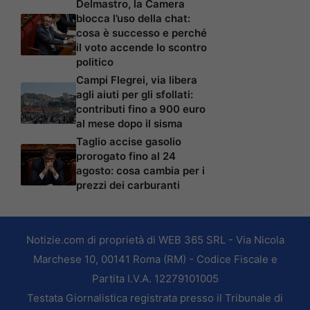
Delmastro, la Camera
blocca l’uso della chat:
cosa è successo e perché
il voto accende lo scontro
politico
Campi Flegrei, via libera
agli aiuti per gli sfollati:
contributi fino a 900 euro
al mese dopo il sisma
Taglio accise gasolio
prorogato fino al 24
agosto: cosa cambia per i
prezzi dei carburanti
Notizie.com di proprietà di WEB 365 SRL - Via Nicola
Marchese 10, 00141 Roma (RM) - Codice Fiscale e
Partita I.V.A. 12279101005
Testata Giornalistica registrata presso il Tribunale di