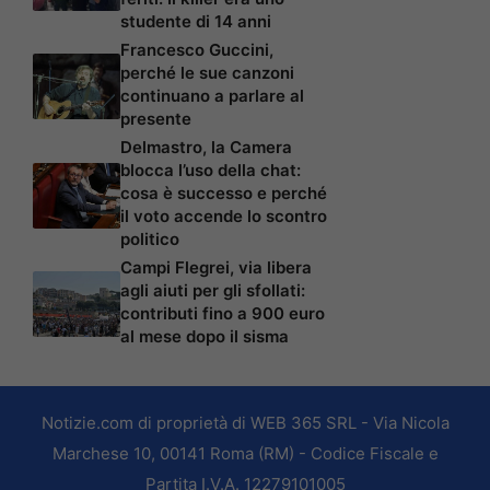
studente di 14 anni
Francesco Guccini,
perché le sue canzoni
continuano a parlare al
presente
Delmastro, la Camera
blocca l’uso della chat:
cosa è successo e perché
il voto accende lo scontro
politico
Campi Flegrei, via libera
agli aiuti per gli sfollati:
contributi fino a 900 euro
al mese dopo il sisma
Notizie.com di proprietà di WEB 365 SRL - Via Nicola
Marchese 10, 00141 Roma (RM) - Codice Fiscale e
Partita I.V.A. 12279101005