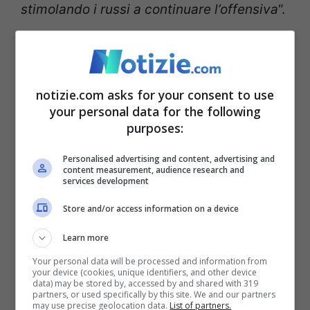
stimolando i russi a continuare l’offensiva
“.
Riggi: “Le parole di Putin
possono creare qualche
notizie.com asks for your consent to use
imbarazzo tra i
your personal data for the following
purposes:
democratici”
Personalised advertising and content, advertising and
content measurement, audience research and
services development
Store and/or access information on a device
Learn more
Your personal data will be processed and information from
your device (cookies, unique identifiers, and other device
data) may be stored by, accessed by and shared with 319
partners, or used specifically by this site. We and our partners
may use precise geolocation data.
List of partners.