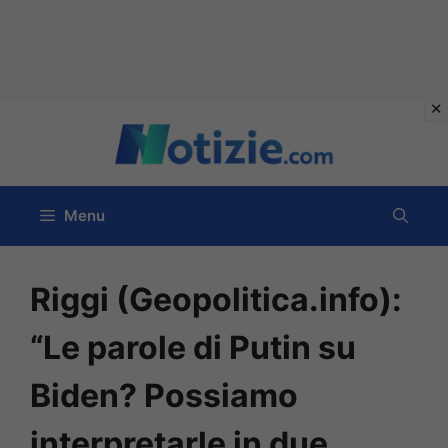
Vai
al
contenuto
Menu
Riggi (Geopolitica.info):
“Le parole di Putin su
Biden? Possiamo
interpretarle in due