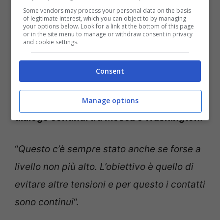
Some vendors may process your personal data on the basis
of legitimate interest, which you can object to by managing
your options below. Look for a link at the bottom of this page
or in the site menu to manage or withdraw consent in privacy
and cookie settings.
Lorenzo Riggi in esclusiva ai nostri microfoni – Notizie.com
Consent
Di certo, però, rappresentano una
conferma alle voci che volevano un
Manage options
dialogo continui tra Mosca e Washington.
“
Questo c’è sempre stato anche se forse a
livello non più alto. L’obiettivo è quello di
evitare altre tensioni e per questo i contatti
sono continui
“.