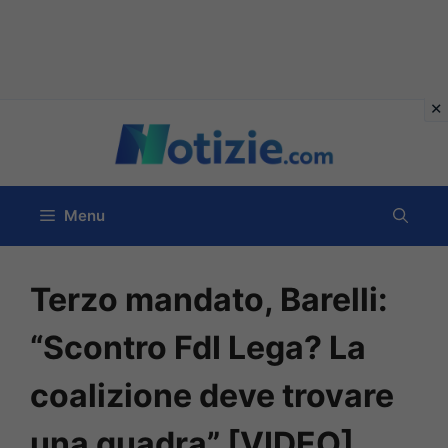
Vai
al
contenuto
Menu
Terzo mandato, Barelli:
“Scontro FdI Lega? La
coalizione deve trovare
una quadra” [VIDEO]