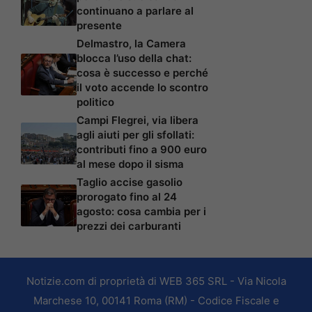
continuano a parlare al
presente
Delmastro, la Camera
blocca l’uso della chat:
cosa è successo e perché
il voto accende lo scontro
politico
Campi Flegrei, via libera
agli aiuti per gli sfollati:
contributi fino a 900 euro
al mese dopo il sisma
Taglio accise gasolio
prorogato fino al 24
agosto: cosa cambia per i
prezzi dei carburanti
Notizie.com di proprietà di WEB 365 SRL - Via Nicola
Marchese 10, 00141 Roma (RM) - Codice Fiscale e