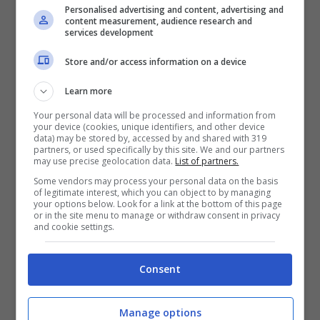
deve avere la capacità su ogni fronte di
Personalised advertising and content, advertising and
content measurement, audience research and
trovare una amalgama e idea comune. E’
services development
chiaro che probabilmente alcuni partiti
Store and/or access information on a device
vogliono un terzo mandato. Ogni opinione
Learn more
è corretta e giusta e poi una maggioranza
Your personal data will be processed and information from
your device (cookies, unique identifiers, and other device
trova la quadra con un pista comune
“.
data) may be stored by, accessed by and shared with 319
partners, or used specifically by this site. We and our partners
may use precise geolocation data.
List of partners.
Se la Lega sta spingendo è perché
Some vendors may process your personal data on the basis
of legitimate interest, which you can object to by managing
your options below. Look for a link at the bottom of this page
evidentemente c’è il caso Veneto.
or in the site menu to manage or withdraw consent in privacy
and cookie settings.
“
L’ho detto prima. E’ corretto che tutti
Consent
esprimano i propri punti di vista. Poi la
forza di una coalizione è quella di trovare
Manage options