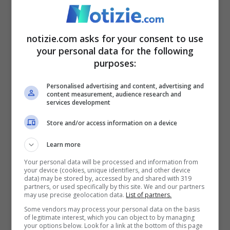
“
L’ambasciatore Bar ha usato toni molto
notizie.com asks for your consent to use
accesi ma è comprensibile e ragionevole
your personal data for the following
purposes:
dal suo punto di vista. Ha il compito di
porre sempre in evidenza quanto subito da
Personalised advertising and content, advertising and
content measurement, audience research and
Israele il 7 ottobre. Non dobbiamo
services development
dimenticare che tutto questo nasce
Store and/or access information on a device
dall’attacco di Hamas e dal palco di
Learn more
Sanremo invece si è parlato della reazione
Your personal data will be processed and information from
your device (cookies, unique identifiers, and other device
israeliana ma non dell’azione terroristica
data) may be stored by, accessed by and shared with 319
partners, or used specifically by this site. We and our partners
che ha portato ala reazione del governo
may use precise geolocation data.
List of partners.
Some vendors may process your personal data on the basis
Netanyahu. E se citiamo cantanti –
of legitimate interest, which you can object to by managing
your options below. Look for a link at the bottom of this page