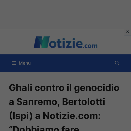
Vai
al
contenuto
Menu
Ghali contro il genocidio
a Sanremo, Bertolotti
(Ispi) a Notizie.com:
“Dobbiamo fare