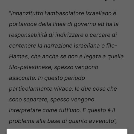
“
Innanzitutto l’ambasciatore israeliano è
portavoce della linea di governo ed ha la
responsabilità di indirizzare o cercare di
contenere la narrazione israeliana o filo-
Hamas, che anche se non è legata a quella
filo-palestinese, spesso vengono
associate. In questo periodo
particolarmente vivace, le due cose che
sono separate, spesso vengono
interpretare come tutt’uno. E questo è il
problema alla base di quanto avvenuto”,
analizza Bertolotti.