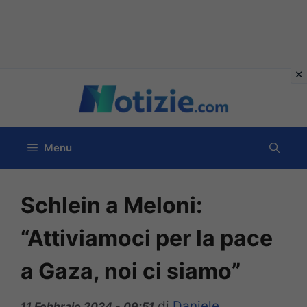
Vai
al
contenuto
Menu
Schlein a Meloni:
“Attiviamoci per la pace
a Gaza, noi ci siamo”
di
Daniele
11 Febbraio 2024 - 09:51