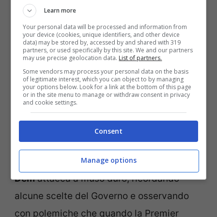
Learn more
La protesta degli agricoltori non si placa (Facebook-
Your personal data will be processed and information from
Notizie.com)
your device (cookies, unique identifiers, and other device
data) may be stored by, accessed by and shared with 319
partners, or used specifically by this site. We and our partners
Dalla
guerra d’Israele
si passa
may use precise geolocation data.
List of partners.
Some vendors may process your personal data on the basis
direttamente alle questioni in Italia e lì la
of legitimate interest, which you can object to by managing
your options below. Look for a link at the bottom of this page
situazione è ancora tosta anzi complicata
or in the site menu to manage or withdraw consent in privacy
and cookie settings.
secondo la Schlein e di difficile soluzione,
anche perché secondo la leader del Pd,
Consent
questo governo sta mentendo su tutto,
come sugli agricoltori. E la
segretaria dei
Manage options
Dem
attacca a muso duro, ricordando
alcune scelte del Governo e osservando
con polemiche che quando la Premier