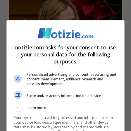
notizie.com asks for your consent to use
your personal data for the following
purposes:
Personalised advertising and content, advertising and
content measurement, audience research and
Il figlio dell’imprenditore si è appellato al premier Meloni –
services development
Notizie.com – © Ansa
Store and/or access information on a device
Francesco Cocco, citato da Il Messaggero,
Learn more
spiega che
“in Costa d’Avorio lo hanno
Your personal data will be processed and information from
your device (cookies, unique identifiers, and other device
data) may be stored by, accessed by and shared with 319
arrestato per traffico internazionale di