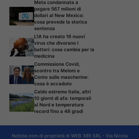
Meta condannata a
pagare 567 milioni di
dollari al New Mexico:
cosa prevede la storica
sentenza
L’IA ha creato 16 nuovi
virus che divorano i
batteri: cosa cambia per la
medicina
Commissione Covid,
scontro tra Meloni e
Conte sulle mascherine:
cosa è accaduto
Caldo estremo Italia, altri
10 giorni di afa: temporali
al Nord e temperature
record fino a 48 gradi
Notizie.com di proprietà di WEB 365 SRL - Via Nicola