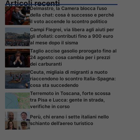
Articoli recenti
Delmastro, la Camera blocca l’uso
della chat: cosa è successo e perché
il voto accende lo scontro politico
Campi Flegrei, via libera agli aiuti per
gli sfollati: contributi fino a 900 euro
al mese dopo il sisma
Taglio accise gasolio prorogato fino al
24 agosto: cosa cambia per i prezzi
dei carburanti
Ceuta, migliaia di migranti a nuoto
riaccendono lo scontro Italia-Spagna:
cosa sta succedendo
Terremoto in Toscana, forte scossa
tra Pisa e Lucca: gente in strada,
verifiche in corso
Perù, chi erano i sette italiani nello
schianto dell’aereo turistico