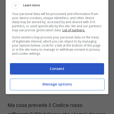
Learn more
“
non lasciamo spazio a interpretazioni che
Your personal data will be processed and information from
scagionino il colpevole:
stiamo rafforzando
your device (cookies, unique identifiers, and other device
data) may be stored by, accessed by and shared with 319
i provvedimenti con l’esperienza, grazie al
partners, or used specifically by this site. We and our partners
may use precise geolocation data.
List of partners.
confronto con associazioni, operatori,
Some vendors may process your personal data on the basis
of legitimate interest, which you can object to by managing
Forze dell’ordine e le stesse vittime, ma
your options below. Look for a link at the bottom of this page
or in the site menu to manage or withdraw consent in privacy
nessuna legge avrà valenza se non sarà
and cookie settings.
attuata in modo preciso e soprattutto
Consent
tempestivo. Una donna che trova il
coraggio di denunciare può aspettare un
Manage options
giudice che interpreti una legge?”.
Ma cosa prevede il Codice rosso