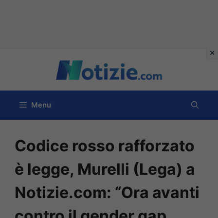
Vai
al
contenuto
Menu
Codice rosso rafforzato
è legge, Murelli (Lega) a
Notizie.com: “Ora avanti
contro il gender gap