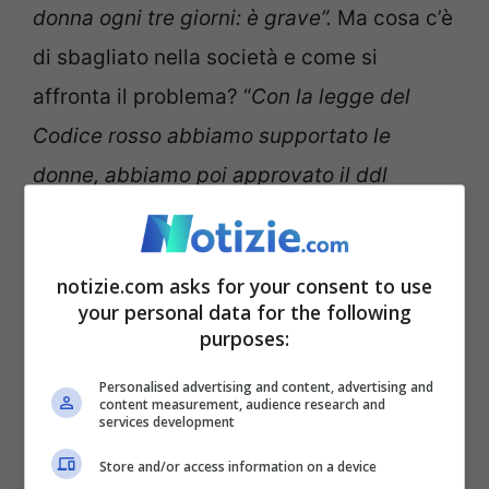
donna ogni tre giorni: è grave”.
Ma cosa c’è
di sbagliato nella società e come si
affronta il problema? “
Con la legge del
Codice rosso abbiamo supportato le
donne, abbiamo poi approvato il ddl
Bongiorno per velocizzare i tempi di
intervento che non venivano rispettati”,
notizie.com asks for your consent to use
risponde la senatrice della Lega.
your personal data for the following
purposes:
Cosa prevede il Codice
Personalised advertising and content, advertising and
rosso rafforzato
content measurement, audience research and
services development
Store and/or access information on a device
Con il Codice rosso rafforzato, aggiunge,