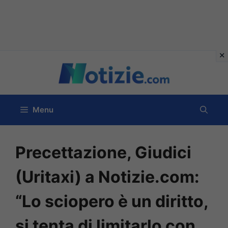
Vai
al
contenuto
Menu
Precettazione, Giudici
(Uritaxi) a Notizie.com:
“Lo sciopero è un diritto,
si tenta di limitarlo con