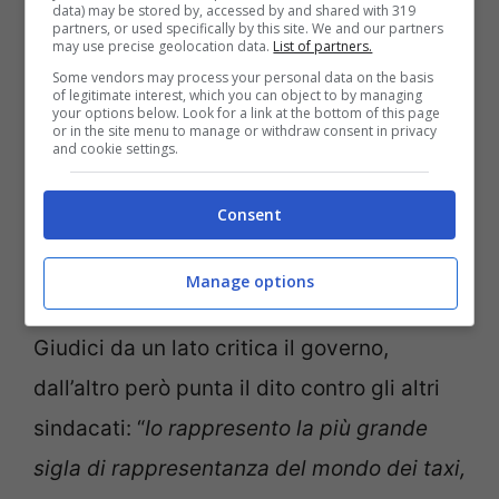
data) may be stored by, accessed by and shared with 319
partners, or used specifically by this site. We and our partners
may use precise geolocation data.
List of partners.
Some vendors may process your personal data on the basis
Sciopero trasporti, interviene il Garante: “Non si può
of legitimate interest, which you can object to by managing
your options below. Look for a link at the bottom of this page
configurare come generale”, foto Ansa
or in the site menu to manage or withdraw consent in privacy
and cookie settings.
“Uritaxi nasce per il rigetto
Consent
di certe politiche
sindacali”
Manage options
Giudici da un lato critica il governo,
dall’altro però punta il dito contro gli altri
sindacati: “
Io rappresento la più grande
sigla di rappresentanza del mondo dei taxi,