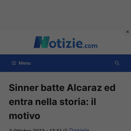
Vai
al
contenuto
Menu
Sinner batte Alcaraz ed
entra nella storia: il
motivo
di
Daniele
3 Ottobre 2023 - 17:31