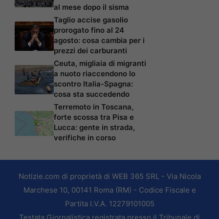
al mese dopo il sisma
Taglio accise gasolio
prorogato fino al 24
agosto: cosa cambia per i
prezzi dei carburanti
Ceuta, migliaia di migranti
a nuoto riaccendono lo
scontro Italia-Spagna:
cosa sta succedendo
Terremoto in Toscana,
forte scossa tra Pisa e
Lucca: gente in strada,
verifiche in corso
Notizie.com di proprietà di WEB 365 SRL - Via Nicola
Marchese 10, 00141 Roma (RM) - Codice Fiscale e
Partita I.V.A. 12279101005
Testata Giornalistica registrata presso il Tribunale di