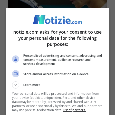
notizie.com asks for your consent to use
your personal data for the following
purposes:
Il campione di tennis Jannik Sinner durante il match con
Alcaraz (Ansa Notizie.com)
Personalised advertising and content, advertising and
content measurement, audience research and
services development
Una partita sontuosa, con
Sinner
che
Store and/or access information on a device
supera il numero 2 al mondo 7-6(4) 6-1, un
secondo set straripante, e conquista così
Learn more
Your personal data will be processed and information from
la finale contro
Daniil Medvedev,
la bestia
your device (cookies, unique identifiers, and other device
data) may be stored by, accessed by and shared with 319
nera in assoluto per
l’italiano
, ma poco
partners, or used specifically by this site. We and our partners
may use precise geolocation data.
List of partners.
importa.
Jannik
a fine partita aveva un