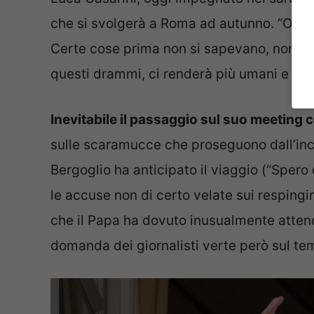
che si svolgerà a Roma ad autunno. “Oggi 
Certe cose prima non si sapevano, non ci 
questi drammi, ci renderà più umani e pert
Inevitabile il passaggio sul suo meeting
sulle scaramucce che proseguono dall’inc
Bergoglio ha anticipato il viaggio (“Spero d
le accuse non di certo velate sui respingi
che il Papa ha dovuto inusualmente attende
domanda dei giornalisti verte però sul tem