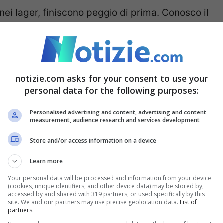
nei lager, finiscono peggio di prima. Conosco il
ato perché non tollerava questa tortura. Alla
terribile”.
notizie.com asks for your consent to use your
indietro”, dice Papa
personal data for the following purposes:
Personalised advertising and content, advertising and content
measurement, audience research and services development
possiamo rimandarli indietro”, dice. “
Torno a
Store and/or access information on a device
ati, promossi, integrati
. Se non puoi integrarlo
Learn more
in mano a questi crudeli trafficanti di persone.
Your personal data will be processed and information from your device
o invitato al sinodo uno di loro, il capo di
(cookies, unique identifiers, and other device data) may be stored by,
accessed by and shared with 319 partners, or used specifically by this
site. We and our partners may use precise geolocation data.
List of
no storie terribili”, riferendosi al politico
partners.
ggi in mare e invitato a partecipare al Sinodo