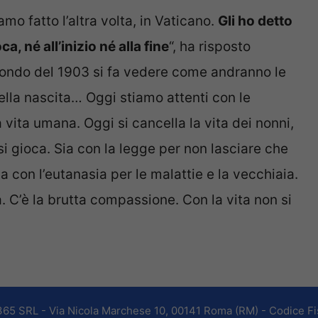
o fatto l’altra volta, in Vaticano.
Gli ho detto
ca, né all’inizio né alla fine
“, ha risposto
ondo del 1903 si fa vedere come andranno le
ella nascita… Oggi stiamo attenti con le
 vita umana. Oggi si cancella la vita dei nonni,
i gioca. Sia con la legge per non lasciare che
a con l’eutanasia per le malattie e la vecchiaia.
 C’è la brutta compassione. Con la vita non si
365 SRL - Via Nicola Marchese 10, 00141 Roma (RM) - Codice Fis