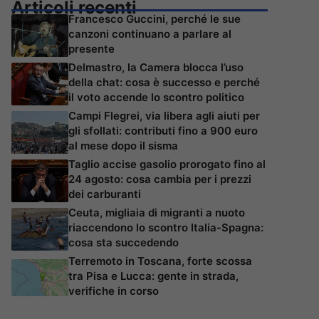
Articoli recenti
Francesco Guccini, perché le sue
canzoni continuano a parlare al
presente
Delmastro, la Camera blocca l’uso
della chat: cosa è successo e perché
il voto accende lo scontro politico
Campi Flegrei, via libera agli aiuti per
gli sfollati: contributi fino a 900 euro
al mese dopo il sisma
Taglio accise gasolio prorogato fino al
24 agosto: cosa cambia per i prezzi
dei carburanti
Ceuta, migliaia di migranti a nuoto
riaccendono lo scontro Italia-Spagna:
cosa sta succedendo
Terremoto in Toscana, forte scossa
tra Pisa e Lucca: gente in strada,
verifiche in corso