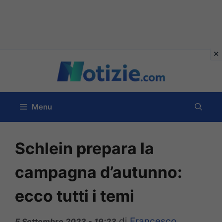
Vai
al
contenuto
Menu
Schlein prepara la
campagna d’autunno:
ecco tutti i temi
di
Francesco
5 Settembre 2023 - 19:23