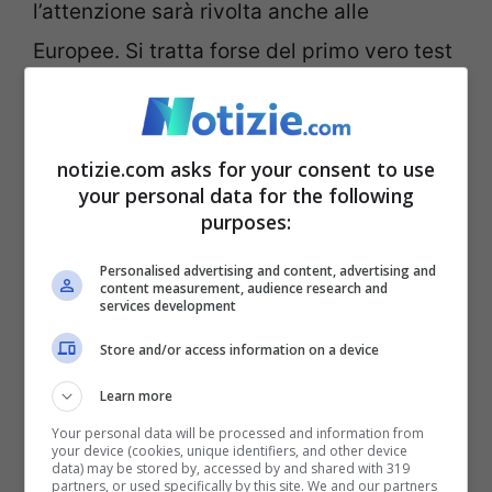
l’attenzione sarà rivolta anche alle
Europee. Si tratta forse del primo vero test
per la sua segreteria e la speranza è quella
di un cambio di passo importante anche
notizie.com asks for your consent to use
se,
come confermato da Mannheimer ai
your personal data for the following
nostri microfoni
, per il momento
i sondaggi
purposes:
confermano il Pd intorno al 20%
.
Personalised advertising and content, advertising and
content measurement, audience research and
services development
Una percentuale che, secondo quanto
Store and/or access information on a device
riferito da fonti della minoranza interna al
Learn more
Pd, ci potrebbero essere dei problemi per
Your personal data will be processed and information from
la segreteria. Da qui la necessità di
your device (cookies, unique identifiers, and other device
data) may be stored by, accessed by and shared with 319
sfruttare questi mesi per mettere in campo
partners, or used specifically by this site. We and our partners