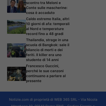
scontro tra Meloni e
Conte sulle mascherine:
cosa è accaduto
Caldo estremo Italia, altri
10 giorni di afa: temporali
al Nord e temperature
record fino a 48 gradi
Thailandia, strage in una
scuola di Bangkok: sale il
bilancio di morti e dei
feriti. Il killer era uno
studente di 14 anni
Francesco Guccini,
perché le sue canzoni
continuano a parlare al
presente
Notizie.com di proprietà di WEB 365 SRL - Via Nicola