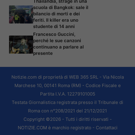
Thailandia, strage in una
scuola di Bangkok: sale il
bilancio di morti e dei
feriti. Il killer era uno
studente di 14 anni
Francesco Guccini,
perché le sue canzoni
continuano a parlare al
presente
Notizie.com di proprietà di WEB 365 SRL - Via Nicola
Marchese 10, 00141 Roma (RM) - Codice Fiscale e
Partita I.V.A. 12279101005
Testata Giornalistica registrata presso il Tribunale di
Roma con n°208/2021 del 21/12/2021
Copyright ©2026 - Tutti i diritti riservati -
NOTIZIE.COM è marchio registrato -
Contattaci