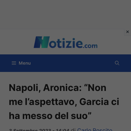
Vai
al
contenuto
Menu
Napoli, Aronica: “Non
me l’aspettavo, Garcia ci
ha messo del suo”
di
Carlo Roscito
3 Settembre 2023 - 14:04