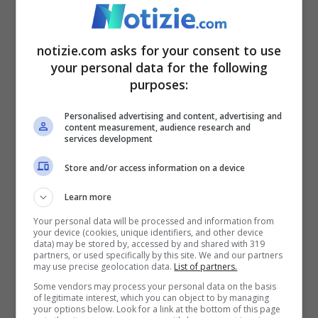
errore di Garcia. Parlo dei cambi e della
gestione della partita, alcune cose non mi
notizie.com asks for your consent to use
hanno convinto troppo”.
your personal data for the following
purposes:
Personalised advertising and content, advertising and
content measurement, audience research and
services development
Store and/or access information on a device
Learn more
Your personal data will be processed and information from
your device (cookies, unique identifiers, and other device
data) may be stored by, accessed by and shared with 319
partners, or used specifically by this site. We and our partners
may use precise geolocation data.
List of partners.
Piotr Zielinski ha segnato il gol del pareggio, poi ha perso
Some vendors may process your personal data on the basis
il pallone che ha portato la Lazio sul 2-1 (Ansa Foto) –
of legitimate interest, which you can object to by managing
your options below. Look for a link at the bottom of this page
Notizie.com