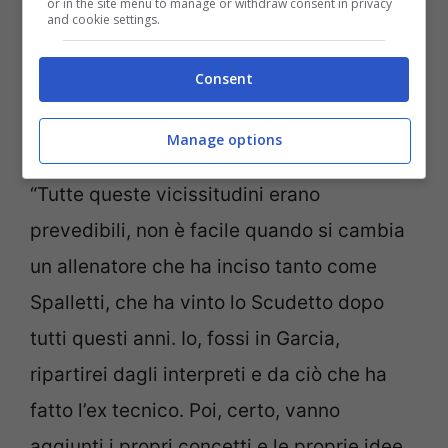
or in the site menu to manage or withdraw consent in privacy
and cookie settings.
Il tecnico francese ha il compito
Consent
complicatissimo di non far rimpiangere
Spalletti. Come può fare?
Manage options
“Tutte queste vicissitudini erano
prevedibili, non è facile quando si cambia
un allenatore che ha inciso tanto come
Spalletti, che ha vinto lo Scudetto dopo
tutti questi anni. Io, fossi in Garcia,
ripartirei dagli interpreti e da ciò che ha
fatto l’ex tecnico. Poi, certo, vanno
aggiunti i propri concetti e le proprie idee.