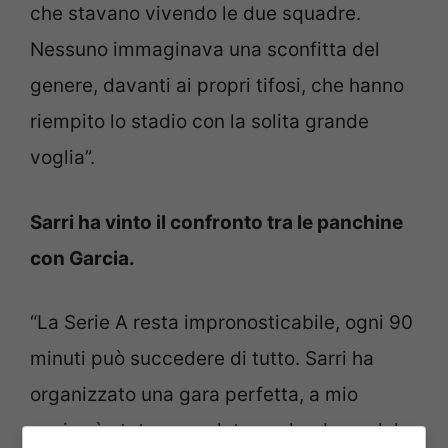
che stavano vivendo le due squadre.
Nessuno immaginava una sconfitta del
genere, davanti ai propri tifosi, che hanno
riempito lo stadio con la solita grande
voglia”.
Sarri ha vinto il confronto tra le panchine
con Garcia.
“La Serie A resta impronosticabile, ogni 90
minuti può succedere di tutto. Sarri ha
organizzato una gara perfetta, a mio
avviso è stato agevolato anche da qualche