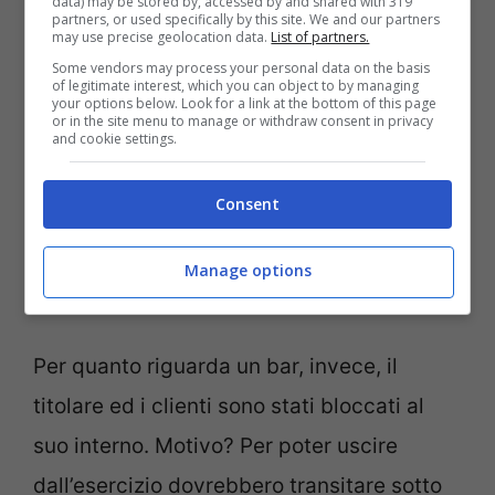
data) may be stored by, accessed by and shared with 319
partners, or used specifically by this site. We and our partners
may use precise geolocation data.
List of partners.
Some vendors may process your personal data on the basis
of legitimate interest, which you can object to by managing
your options below. Look for a link at the bottom of this page
or in the site menu to manage or withdraw consent in privacy
and cookie settings.
Consent
Manage options
Carabinieri (Ansa Foto) Notizie.com
Per quanto riguarda un bar, invece, il
titolare ed i clienti sono stati bloccati al
suo interno. Motivo? Per poter uscire
dall’esercizio dovrebbero transitare sotto