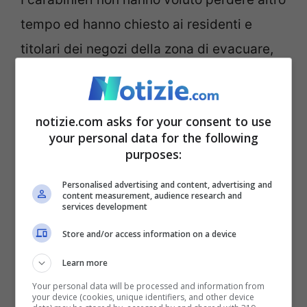
tempo ed hanno chiesto ai residenti e
titolari dei negozi della zona di evacuare,
onde evitare possibili problemi. Buona
parte dei residenti, però, è rimasta chiusa
notizie.com asks for your consent to use
in casa: a loro, ovviamente, è stato
your personal data for the following
intimato di non uscire per nessun motivo.
purposes:
Nel frattempo è stato
bloccato il traffico
Personalised advertising and content, advertising and
ed anche le vie d’accesso che portano al
content measurement, audience research and
services development
centro della città friulana. Il codominio,
Store and/or access information on a device
dove si trova l’uomo armato, è stato
Learn more
completamente evacuato.
Your personal data will be processed and information from
your device (cookies, unique identifiers, and other device