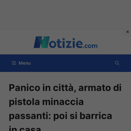
Vai
al
contenuto
Menu
Panico in città, armato di
pistola minaccia
passanti: poi si barrica
in casa