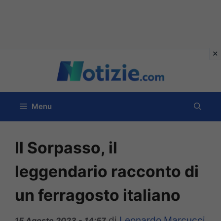
Vai
al
contenuto
Menu
Il Sorpasso, il
leggendario racconto di
un ferragosto italiano
di
Leonardo Marcucci
15 Agosto 2023 - 14:57