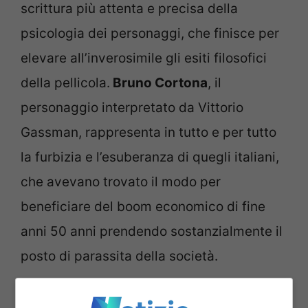
scrittura più attenta e precisa della
psicologia dei personaggi, che finisce per
elevare all’inverosimile gli esiti filosofici
della pellicola.
Bruno Cortona
, il
personaggio interpretato da Vittorio
Gassman, rappresenta in tutto e per tutto
la furbizia e l’esuberanza di quegli italiani,
che avevano trovato il modo per
beneficiare del boom economico di fine
anni 50 anni prendendo sostanzialmente il
posto di parassita della società.