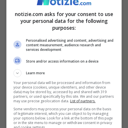
notizie.com asks for your consent to use
your personal data for the following
purposes:
Personalised advertising and content, advertising and
content measurement, audience research and
services development
Store and/or access information on a device
Il Sorpasso – Notizie.com
Learn more
Your personal data will be processed and information from
Una condotta di vita controversa, che si
your device (cookies, unique identifiers, and other device
data) may be stored by, accessed by and shared with 319
partners, or used specifically by this site. We and our partners
scontra inevitabilmente con quella del
may use precise geolocation data.
List of partners.
personaggio di Roberto
, interpretato da
Some vendors may process your personal data on the basis
of legitimate interest, which you can object to by managing
Jean-Louis Trintignant
, che viene
your options below. Look for a link at the bottom of this page
or in the site menu to manage or withdraw consent in privacy
and cookie settings.