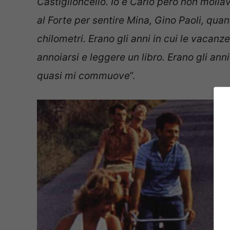
Castiglioncello. Io e Carlo però non mol
al Forte per sentire Mina, Gino Paoli, qua
chilometri. Erano gli anni in cui le vacanz
annoiarsi e leggere un libro. Erano gli anni
quasi mi commuove
”.