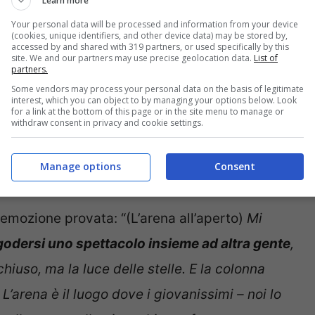
Learn more
Your personal data will be processed and information from your device
(cookies, unique identifiers, and other device data) may be stored by,
accessed by and shared with 319 partners, or used specifically by this
site. We and our partners may use precise geolocation data.
List of
partners.
Some vendors may process your personal data on the basis of legitimate
interest, which you can object to by managing your options below. Look
for a link at the bottom of this page or in the site menu to manage or
withdraw consent in privacy and cookie settings.
Manage options
Consent
’emozione provata: “(L’arena all’aperto)
Mi
godersi uno spettacolo insieme ad altra gente
,
 chiuso, ma la luce delle stelle. E la colonna
L’arena è il luogo dove i giovanissimi – noi lo