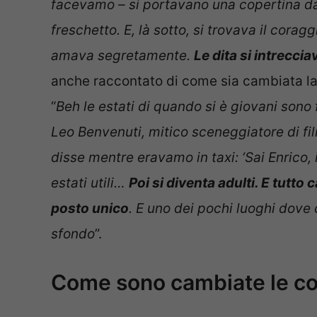
facevamo – si portavano una copertina da
freschetto. E, là sotto, si trovava il cora
amava segretamente.
Le dita si intrecci
anche raccontato di come sia cambiata la 
“
Beh le estati di quando si è giovani son
Leo Benvenuti, mitico sceneggiatore di fil
disse mentre eravamo in taxi: ‘Sai Enrico,
estati utili…
Poi si diventa adulti. E tutto
posto unico
. E uno dei pochi luoghi dove c
sfondo
”.
Come sono cambiate le cos