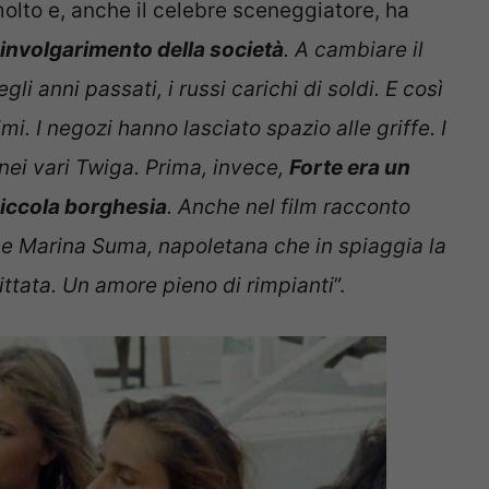
olto e, anche il celebre sceneggiatore, ha
 involgarimento della società
. A cambiare il
li anni passati, i russi carichi di soldi. E così
imi. I negozi hanno lasciato spazio alle griffe. I
 nei vari Twiga. Prima, invece,
Forte era un
piccola borghesia
. Anche nel film racconto
, e Marina Suma, napoletana che in spiaggia la
ttata. Un amore pieno di rimpianti
”.