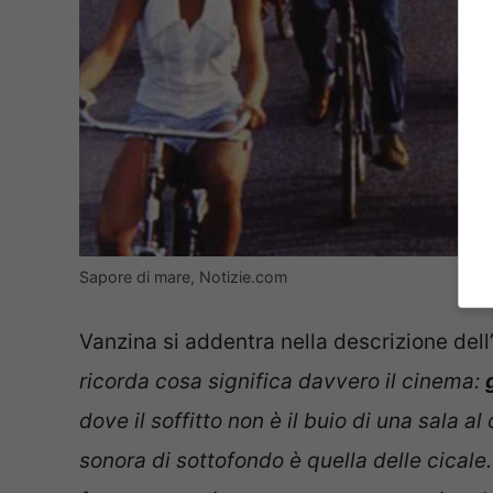
Sapore di mare, Notizie.com
Vanzina si addentra nella descrizione dell
ricorda cosa significa davvero il cinema:
dove il soffitto non è il buio di una sala al
sonora di sottofondo è quella delle cicale. 