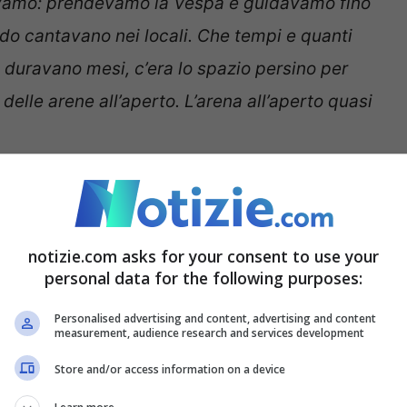
lavamo: prendevamo la Vespa e guidavamo fino
ndo cantavano nei locali. Che tempi e quanti
e duravano mesi, c’era lo spazio persino per
 delle arene all’aperto. L’arena all’aperto quasi
notizie.com asks for your consent to use your
personal data for the following purposes:
Personalised advertising and content, advertising and content
measurement, audience research and services development
Store and/or access information on a device