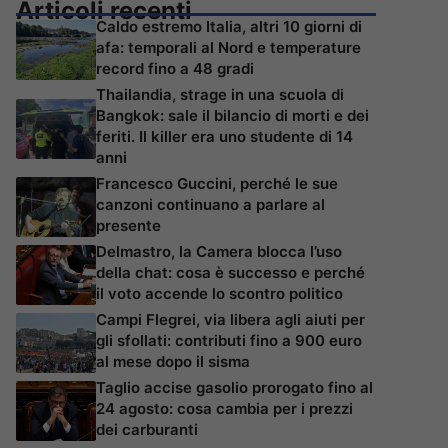
Articoli recenti
Caldo estremo Italia, altri 10 giorni di
afa: temporali al Nord e temperature
record fino a 48 gradi
Thailandia, strage in una scuola di
Bangkok: sale il bilancio di morti e dei
feriti. Il killer era uno studente di 14
anni
Francesco Guccini, perché le sue
canzoni continuano a parlare al
presente
Delmastro, la Camera blocca l’uso
della chat: cosa è successo e perché
il voto accende lo scontro politico
Campi Flegrei, via libera agli aiuti per
gli sfollati: contributi fino a 900 euro
al mese dopo il sisma
Taglio accise gasolio prorogato fino al
24 agosto: cosa cambia per i prezzi
dei carburanti