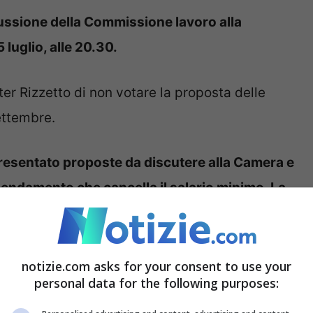
scussione della Commissione lavoro alla
 luglio, alle 20.30.
ter Rizzetto di non votare la proposta delle
ettembre.
presentato proposte da discutere alla Camera e
mendamento che cancella il salario minimo. La
one a settembre. La premier Giorgia Meloni si
uno spostamento della discussione a
notizie.com asks for your consent to use your
personal data for the following purposes:
el centrosinistra è comune, al di là della