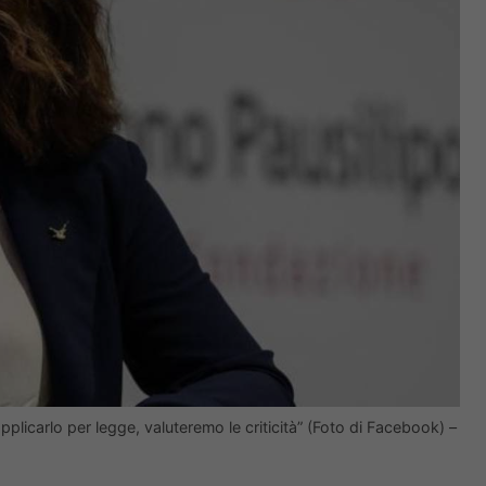
pplicarlo per legge, valuteremo le criticità” (Foto di Facebook) –