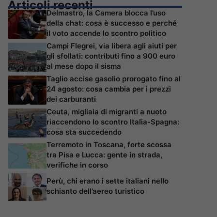
Articoli recenti
Delmastro, la Camera blocca l’uso
della chat: cosa è successo e perché
il voto accende lo scontro politico
Campi Flegrei, via libera agli aiuti per
gli sfollati: contributi fino a 900 euro
al mese dopo il sisma
Taglio accise gasolio prorogato fino al
24 agosto: cosa cambia per i prezzi
dei carburanti
Ceuta, migliaia di migranti a nuoto
riaccendono lo scontro Italia-Spagna:
cosa sta succedendo
Terremoto in Toscana, forte scossa
tra Pisa e Lucca: gente in strada,
verifiche in corso
Perù, chi erano i sette italiani nello
schianto dell’aereo turistico