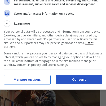
dare dignità ai lavoratori sottopagati. Sulle
Personalised advertising and content, advertising and content
measurement, audience research and services development
lle opposizioni abbiamo fatto tante audizioni,
Store and/or access information on a device
 criticità sull’applicazione di un salario minimo
Learn more
o: vogliamo lavorare e valutare tutte le
Your personal data will be processed and information from your device
amo scongiurare. Il salario minimo è un bello
(cookies, unique identifiers, and other device data) may be stored by,
accessed by and shared with 319 partners, or used specifically by this
o è una bandierina di partito che di fatto non
site. We and our partners may use precise geolocation data.
List of
partners.
Some vendors may process your personal data on the basis of legitimate
interest, which you can object to by managing your options below. Look
for a link at the bottom of this page or in the site menu to manage or
withdraw consent in privacy and cookie settings.
Manage options
Consent