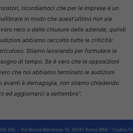
avoratori, ricordiamoci che per le imprese è un
uilibrare in modo che quest’ultimo non sia
lavoro nero o delle chiusure delle aziende, quindi
audizioni abbiamo raccolto tutte le criticità:
pericoloso. Stiamo lavorando per
formulare le
isogno di tempo. Se è vero che le opposizioni
vero che noi abbiamo terminato le audizioni
o avanti è demagogia, non stiamo chiedendo
o ed aggiornarci a settembre”.
365 SRL - Via Nicola Marchese 10, 00141 Roma (RM) - Codice Fis