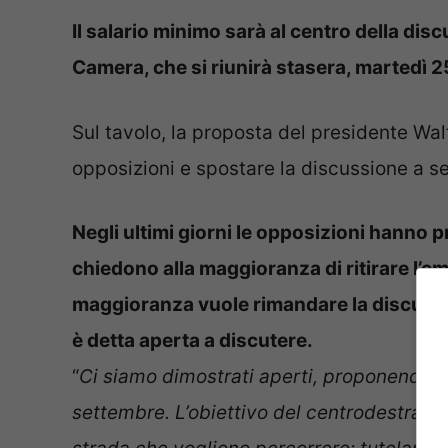
Il salario minimo sarà al centro della di
Camera, che si riunirà stasera, martedì 25
Sul tavolo, la proposta del presidente Wal
opposizioni e spostare la discussione a s
Negli ultimi giorni le opposizioni hanno 
chiedono alla maggioranza di ritirare l’e
maggioranza vuole rimandare la discussi
è detta aperta a discutere.
“
Ci siamo dimostrati aperti, proponendo 
settembre. L’obiettivo del centrodestra e d