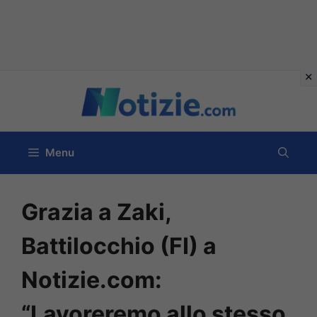
Vai
al
contenuto
Menu
Grazia a Zaki,
Battilocchio (FI) a
Notizie.com:
“Lavoreremo allo stesso