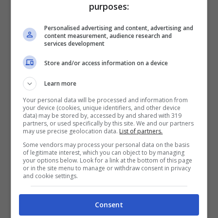
purposes:
Personalised advertising and content, advertising and
content measurement, audience research and
services development
Store and/or access information on a device
Learn more
Grazia a Zaki, Battilocchio (FI) a Notizie.com: “Lavoreremo
Your personal data will be processed and information from
allo stesso modo per la verità su Regeni” (Foto di
your device (cookies, unique identifiers, and other device
Instagram) – notizie.com
data) may be stored by, accessed by and shared with 319
partners, or used specifically by this site. We and our partners
may use precise geolocation data.
List of partners.
Come si sa, il processo Regeni è fermo alla
Some vendors may process your personal data on the basis
of legitimate interest, which you can object to by managing
Procura di Roma perché l’Egitto si rifiuta di
your options below. Look for a link at the bottom of this page
or in the site menu to manage or withdraw consent in privacy
and cookie settings.
comunicare alla magistratura italiana le
residenze dei quattro agenti accusati
Consent
della morte del giovane, che fu rapito e