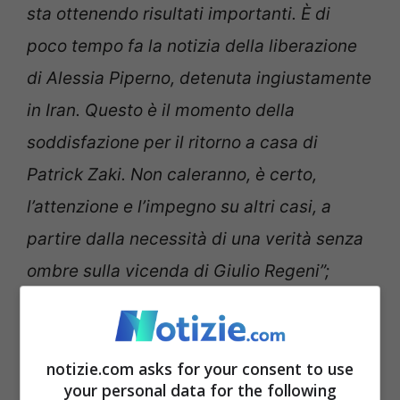
sta ottenendo risultati importanti. È di
poco tempo fa la notizia della liberazione
di Alessia Piperno, detenuta ingiustamente
in Iran. Questo è il momento della
soddisfazione per il ritorno a casa di
Patrick Zaki. Non caleranno, è certo,
l’attenzione e l’impegno su altri casi, a
partire dalla necessità di una verità senza
ombre sulla vicenda di Giulio Regeni”;
notizie.com asks for your consent to use
your personal data for the following