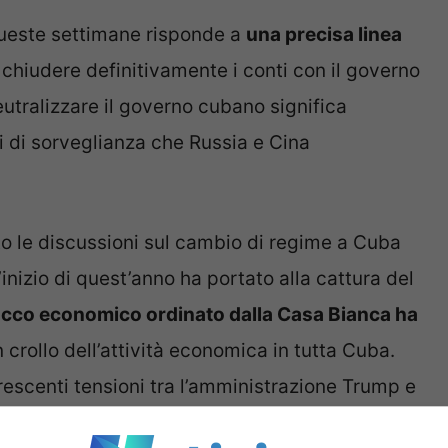
queste settimane risponde a
una precisa linea
 chiudere definitivamente i conti con il governo
neutralizzare il governo cubano significa
ti di sorveglianza che Russia e Cina
to le discussioni sul cambio di regime a Cuba
’inizio di quest’anno ha portato alla cattura del
occo economico ordinato dalla Casa Bianca ha
 crollo dell’attività economica in tutta Cuba.
crescenti tensioni tra l’amministrazione Trump e