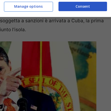
are soluzioni attraverso il dialogo alle
Manage options
Consent
oni. Fattori internazionali hanno facilitato
a soggetta a sanzioni è arrivata a Cuba, la prima
unto l’isola.