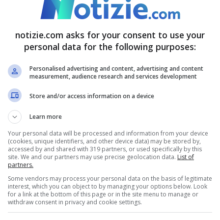
erce proveniente da Paesi che
notizie.com asks for your consent to use your
olio a Cuba
personal data for the following purposes:
Personalised advertising and content, advertising and content
“
raggiungere un accordo prima che sia troppo
measurement, audience research and services development
anel ha risposto: “
Coloro che trasformano tutto
Store and/or access information on a device
anno alcuna autorità morale per puntare il dito
Learn more
rmato un ordine esecutivo per imporre una
Your personal data will be processed and information from your device
 Paesi che vendono o forniscono petrolio a
(cookies, unique identifiers, and other device data) may be stored by,
accessed by and shared with 319 partners, or used specifically by this
site. We and our partners may use precise geolocation data.
List of
e paralizzare l’isola.
partners.
Some vendors may process your personal data on the basis of legitimate
interest, which you can object to by managing your options below. Look
 di Castro noto come Raúlito, avrebbe
for a link at the bottom of this page or in the site menu to manage or
withdraw consent in privacy and cookie settings.
i un vertice di una comunità dei Caraibi a St.