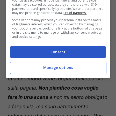
your device (cookies, unique identifiers, and other device
data) may be stored by, accessed by and shared with 319
partners, or used specifically by this site. We and our partners
may use precise geolocation data.
List of partners.
Some vendors may process your personal data on the basis
of legitimate interest, which you can object to by managing
Indiana Jones, Notizie.com
your options below. Look for a link at the bottom of this page
or in the site menu to manage or withdraw consent in privacy
and cookie settings.
La star di Star Wars ha concluso:
“
L’intensità e l’intimità della
Consent
collaborazione… e quell’energia che è il
Manage options
frutto di ogni sana ambizione, che in
qualche modo viene forgiata dalle parole
sulla pagina.
Non pianifico cosa voglio
fare in una scena
e non mi sento obbligato
a fare nulla, ma sono naturalmente
influenzato dalle cose su cui lavoro
”. Non