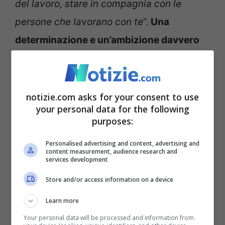
del lavoro, stare in compagnia con le
persone che lavorano con te
”.
Una
determinazione e un’ambizione davvero
impressionanti
, che colpirebbero già in un
ventenne, ma che manifestate da un’uomo
nato nel 1942, lasciano davvero senza
notizie.com asks for your consent to use
your personal data for the following
parole.
purposes:
Personalised advertising and content, advertising and
content measurement, audience research and
services development
Store and/or access information on a device
Learn more
Your personal data will be processed and information from